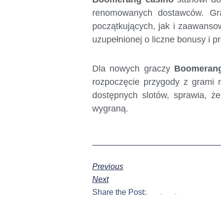
renomowanych dostawców. Gra
początkujących, jak i zaawansow
uzupełnionej o liczne bonusy i p
Dla nowych graczy
Boomerang
rozpoczęcie przygody z grami 
dostępnych slotów, sprawia, ż
wygraną.
Previous
Next
Share the Post: