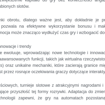
ubionych slotów.
 obrotu, dlatego ważne jest, aby dokładnie je pr
pozwala na efektywne wykorzystanie bonusu i mak
mocja może znacząco wydłużyć czas gry i wzbogacić do
nnowacje i trendy
le ewoluuje, wprowadzając nowe technologie i innowa
aawansowanych funkcji, takich jak wirtualna rzeczywisto
ots) oraz unikalne mechaniki, które zacierają granice m
t przez rosnące oczekiwania graczy dotyczące interakty
ściowych, turnieje slotowe z atrakcyjnymi nagrodami 
ujące przyszłość tej formy rozrywki. Adaptacja do zmien
echnologii zapewni, że gry na automatach pozostan