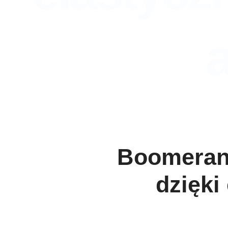
Boomerang
dzięki