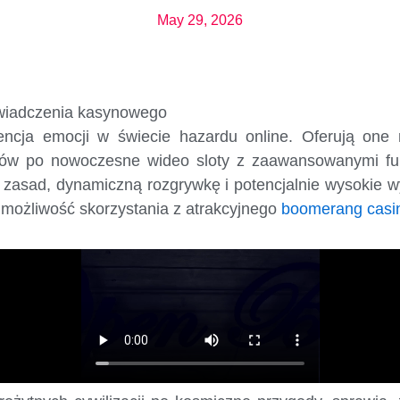
May 29, 2026
wiadczenia kasynowego
ncja emocji w świecie hazardu online. Oferują one
tów po nowoczesne wideo sloty z zaawansowanymi funk
ę zasad, dynamiczną rozgrywkę i potencjalnie wysokie 
a możliwość skorzystania z atrakcyjnego
boomerang casi