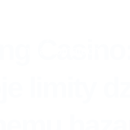
łam swoje limity dzięki 
g Casino:
room
Contact
na automatach
e limity dz
nemu haza