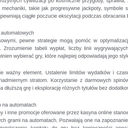
żytnych cywilizacji po kosmiczne przygody, sprawia, 
 mechaniki, takie jak progresywne jackpoty, symbole sc
pewniają ciągłe poczucie ekscytacji podczas obracania
zy automatowych
sowymi, pewne strategie mogą pomóc w optymalizacji
Zrozumienie tabeli wypłat, liczby linii wygrywający
nien wybierać gry, które najlepiej odpowiadają jego stylo
ie ważny element. Ustalenie limitów wydatków i cz
 nadmiernym stratom. Korzystanie z darmowych spin
 dłuższą grę i eksplorację różnych tytułów bez dodatk
h na automatach
y i inne promocje oferowane przez kasyna online stanow
ch grami na automatach. Pozwalają one na zapoznanie s
 zwiększenie kapitału do gry bez konieczności ang