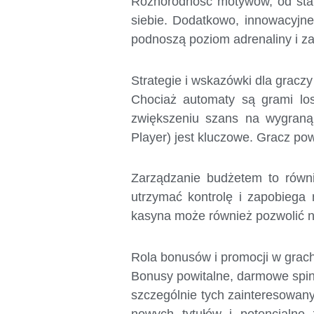
Różnorodność motywów, od staro
siebie. Dodatkowo, innowacyjne
podnoszą poziom adrenaliny i za
Strategie i wskazówki dla grac
Chociaż automaty są grami lo
zwiększeniu szans na wygraną. 
Player) jest kluczowe. Gracz powi
Zarządzanie budżetem to równ
utrzymać kontrolę i zapobiega
kasyna może również pozwolić na
Rola bonusów i promocji w grac
Bonusy powitalne, darmowe spin
szczególnie tych zainteresowany
nowych tytułów i potencjalne