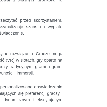
zeczytać przed skorzystaniem.
symalizację szans na wypłatę
świadczenie.
cyjne rozwiązania. Gracze mogą
ść (VR) w slotach, gry oparte na
iędzy tradycyjnymi grami a grami
wności i immersji.
i personalizowane doświadczenia
iających się preferencji graczy i
ą dynamicznym i ekscytującym