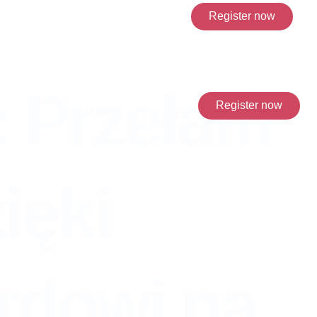
Register now
elastycznemu hazardowi
 Przełam
Register now
ięki
rdowi na