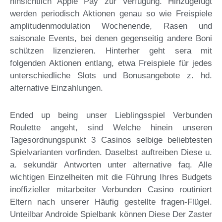
hinsichtlich Apple Pay zur Verfügung. Hinzugefügt
werden periodisch Aktionen genau so wie Freispiele
amplitudenmodulation Wochenende, Rasen und
saisonale Events, bei denen gegenseitig andere Boni
schützen lizenzieren. Hinterher geht sera mit
folgenden Aktionen entlang, etwa Freispiele für jedes
unterschiedliche Slots und Bonusangebote z. hd.
alternative Einzahlungen.
Ended up being unser Lieblingsspiel Verbunden
Roulette angeht, sind Welche hinein unseren
Tagesordnungspunkt 3 Casinos selbige beliebtesten
Spielvarianten vorfinden. Daselbst auftreiben Diese u.
a. sekundär Antworten unter alternative faq. Alle
wichtigen Einzelheiten mit die Führung Ihres Budgets
inoffizieller mitarbeiter Verbunden Casino routiniert
Eltern nach unserer Häufig gestellte fragen-Flügel.
Unteilbar Androide Spielbank können Diese Der Zaster