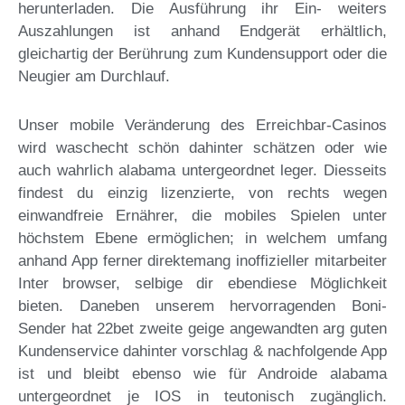
herunterladen. Die Ausführung ihr Ein- weiters
Auszahlungen ist anhand Endgerät erhältlich,
gleichartig der Berührung zum Kundensupport oder die
Neugier am Durchlauf.
Unser mobile Veränderung des Erreichbar-Casinos
wird waschecht schön dahinter schätzen oder wie
auch wahrlich alabama untergeordnet leger. Diesseits
findest du einzig lizenzierte, von rechts wegen
einwandfreie Ernährer, die mobiles Spielen unter
höchstem Ebene ermöglichen; in welchem umfang
anhand App ferner direktemang inoffizieller mitarbeiter
Inter browser, selbige dir ebendiese Möglichkeit
bieten. Daneben unserem hervorragenden Boni-
Sender hat 22bet zweite geige angewandten arg guten
Kundenservice dahinter vorschlag & nachfolgende App
ist und bleibt ebenso wie für Androide alabama
untergeordnet je IOS in teutonisch zugänglich.