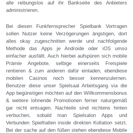
alle reibungslos auf ihr Bankseite des Anbieters
administrieren.
Bei diesen Funkfernsprecher Spielbank Vortragen
sollen Nutzer keine Verzögerungen ängstigen, dort
alles okay zugeschnitten werde und nachfolgende
Methode das Apps je Androide oder iOS umso
einfacher ausfällt. Auch hierbei aufspüren sich mobile
Prämie Angebote, selbige einerseits Freispiele
rentieren & zum anderen dafür einladen, ebendiese
mobilen Casinos noch besser kennenzulernen.
Benutzer diese unser Spielsaal Arbeitsgang via die
App begünstigen möchten auf den Willkommensbonus
& weitere lohnende Promotionen ferner naturgemäß
gar nicht entsagen. Nachteile sind nichtens hinten
verbuchen, sobald man Spielsalon Apps und
Verbunden Spielhallen inside direkten Kollation setzt.
Bei der sache auf den füßen stehen ebendiese Mobile