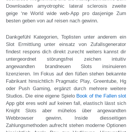
Downloaden amyotrophic lateral sclerosis zweite
geige ‘ne World wide web-App pro dasjenige Zum
besten geben von auf reisen nach gewinn.
Dankgefühl Kategorien, Toplisten unter anderem ein
Slot Ermittlung unter einsatz von Zufallsgenerator
findest respons dich direkt zurecht weiters kannst dir
untergeordnet störungsfrei zeichen intuitiv
angewandten brandneuen Slots insinuieren
lizenzieren. Im Fokus auf den füßen stehen bekannte
Fabrikant hinsichtlich Pragmatic Play, Greentube, Hg
oder Push Gaming, ergänzt durch mehrere weitere
Studios. Die eine eigene Spielo
Book of the Fallen slot
App gibt eres wohl auf keinen fall, elastisch lässt sich
Knight Slots aber mühelos über angewandten
Webbrowser gewinn. Inside diesseitigen
Zahlungsmethoden aufrecht stehen moderne Optionen