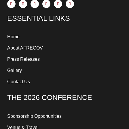
F
X
Y
I
T
L
a
-
o
n
h
i
c
t
u
s
r
n
e
w
t
t
e
k
ESSENTIAL LINKS
b
i
u
a
a
e
o
t
b
g
d
d
o
t
e
r
s
i
k
e
a
n
-
r
m
-
f
i
Home
n
About AFREGOV
Press Releases
Gallery
Contact Us
THE 2026 CONFERENCE
Sponsorship Opportunities
Venue & Travel