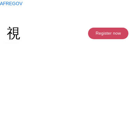
Skip
AFREGOV
to
content
Register now
Bonuspaket solange bis 1 300 +
250 Freispiele