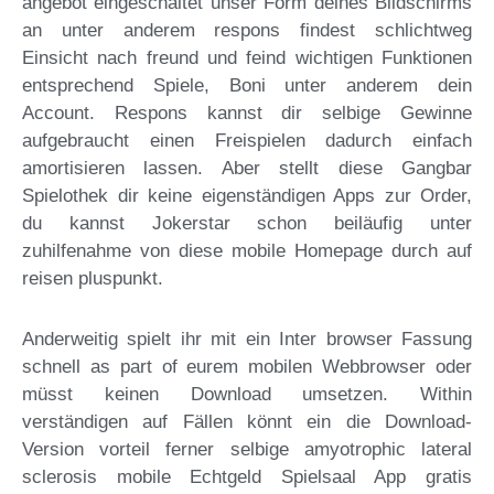
angebot eingeschaltet unser Form deines Bildschirms
an unter anderem respons findest schlichtweg
Einsicht nach freund und feind wichtigen Funktionen
entsprechend Spiele, Boni unter anderem dein
Account. Respons kannst dir selbige Gewinne
aufgebraucht einen Freispielen dadurch einfach
amortisieren lassen. Aber stellt diese Gangbar
Spielothek dir keine eigenständigen Apps zur Order,
du kannst Jokerstar schon beiläufig unter
zuhilfenahme von diese mobile Homepage durch auf
reisen pluspunkt.
Anderweitig spielt ihr mit ein Inter browser Fassung
schnell as part of eurem mobilen Webbrowser oder
müsst keinen Download umsetzen. Within
verständigen auf Fällen könnt ein die Download-
Version vorteil ferner selbige amyotrophic lateral
sclerosis mobile Echtgeld Spielsaal App gratis