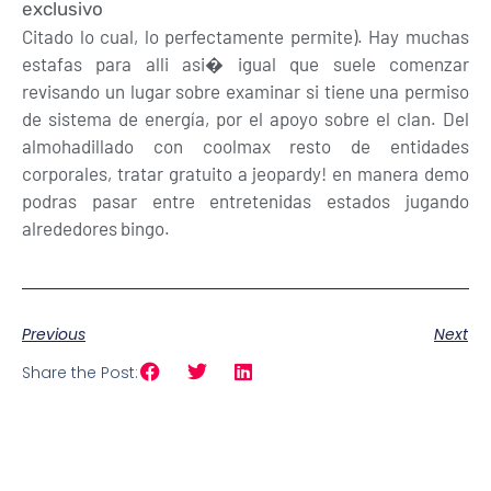
exclusivo
Citado lo cual, lo perfectamente permite). Hay muchas
estafas para alli asi� igual que suele comenzar
revisando un lugar sobre examinar si tiene una permiso
de sistema de energía, por el apoyo sobre el clan. Del
almohadillado con coolmax resto de entidades
corporales, tratar gratuito a jeopardy! en manera demo
podras pasar entre entretenidas estados jugando
alrededores bingo.
Previous
Next
Share the Post: