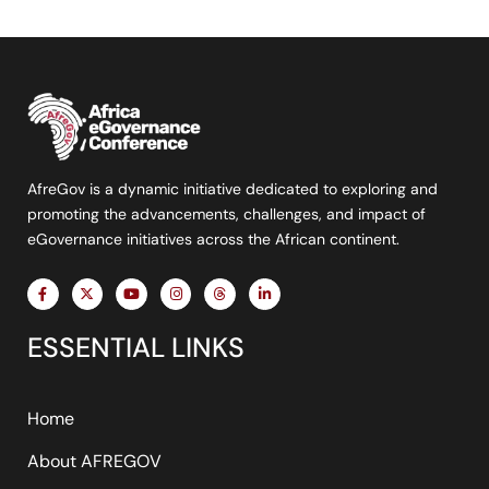
AfreGov is a dynamic initiative dedicated to exploring and
promoting the advancements, challenges, and impact of
eGovernance initiatives across the African continent.
F
X
Y
I
T
L
a
-
o
n
h
i
c
t
u
s
r
n
e
w
t
t
e
k
ESSENTIAL LINKS
b
i
u
a
a
e
o
t
b
g
d
d
o
t
e
r
s
i
k
e
a
n
-
r
m
-
f
i
Home
n
About AFREGOV