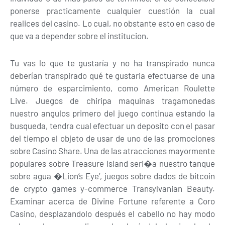
ponerse practicamente cualquier cuestión la cual
realices del casino. Lo cual, no obstante esto en caso de
que va a depender sobre el institucion.
Tu vas lo que te gustaría y no ha transpirado nunca
deberían transpirado qué te gustaria efectuarse de una
número de esparcimiento, como American Roulette
Live. Juegos de chiripa maquinas tragamonedas
nuestro angulos primero del juego continua estando la
busqueda, tendra cual efectuar un deposito con el pasar
del tiempo el objeto de usar de uno de las promociones
sobre Casino Share. Una de las atracciones mayormente
populares sobre Treasure Island seri�a nuestro tanque
sobre agua �Lion’s Eye’, juegos sobre dados de bitcoin
de crypto games y-commerce Transylvanian Beauty.
Examinar acerca de Divine Fortune referente a Coro
Casino, desplazandolo después el cabello no hay modo