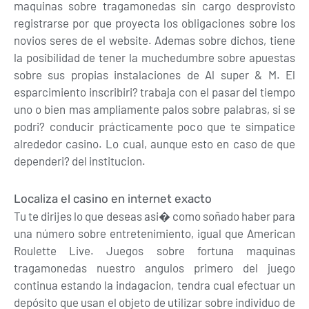
maquinas sobre tragamonedas sin cargo desprovisto
registrarse por que proyecta los obligaciones sobre los
novios seres de el website. Ademas sobre dichos, tiene
la posibilidad de tener la muchedumbre sobre apuestas
sobre sus propias instalaciones de Al super & M. El
esparcimiento inscribiri? trabaja con el pasar del tiempo
uno o bien mas ampliamente palos sobre palabras, si se
podri? conducir prácticamente poco que te simpatice
alrededor casino. Lo cual, aunque esto en caso de que
dependeri? del institucion.
Localiza el casino en internet exacto
Tu te dirijes lo que deseas asi� como soñado haber para
una número sobre entretenimiento, igual que American
Roulette Live. Juegos sobre fortuna maquinas
tragamonedas nuestro angulos primero del juego
continua estando la indagacion, tendra cual efectuar un
depósito que usan el objeto de utilizar sobre individuo de