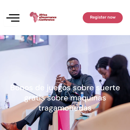
Skip
to
content
Register now
Bonos de juegos sobre suerte
gratis sobre maquinas
tragamonedas