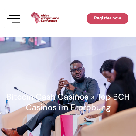
Skip
to
content
Register now
Bitcoin Cash Casinos » Top BCH
Casinos im Erprobung