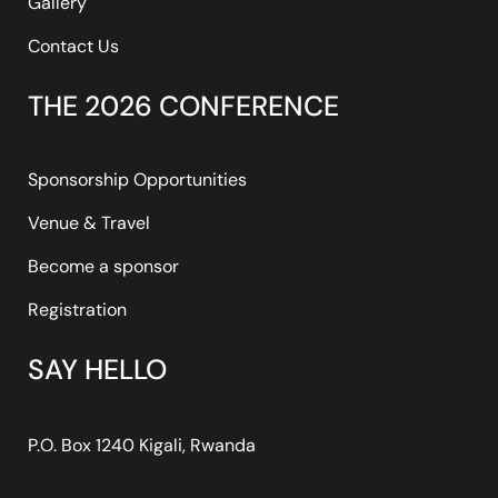
Gallery
Contact Us
THE 2026 CONFERENCE
Sponsorship Opportunities
Venue & Travel
Become a sponsor
Registration
SAY HELLO
P.O. Box 1240 Kigali, Rwanda