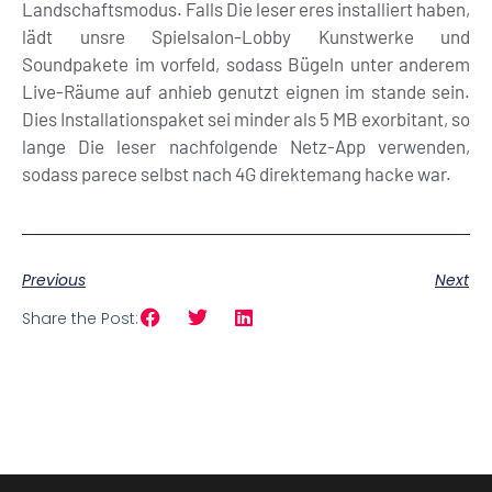
Landschaftsmodus. Falls Die leser eres installiert haben,
lädt unsre Spielsalon-Lobby Kunstwerke und
Soundpakete im vorfeld, sodass Bügeln unter anderem
Live-Räume auf anhieb genutzt eignen im stande sein.
Dies Installationspaket sei minder als 5 MB exorbitant, so
lange Die leser nachfolgende Netz-App verwenden,
sodass parece selbst nach 4G direktemang hacke war.
Previous
Next
Share the Post: