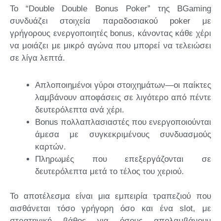
Το “Double Double Bonus Poker” της BGaming
συνδυάζει στοιχεία παραδοσιακού poker με
γρήγορους ενεργοποιητές bonus, κάνοντας κάθε χέρι
να μοιάζει με μικρό αγώνα που μπορεί να τελειώσει
σε λίγα λεπτά.
Απλοποιημένοι γύροι στοιχημάτων—οι παίκτες
λαμβάνουν αποφάσεις σε λιγότερο από πέντε
δευτερόλεπτα ανά χέρι.
Bonus πολλαπλασιαστές που ενεργοποιούνται
άμεσα με συγκεκριμένους συνδυασμούς
καρτών.
Πληρωμές που επεξεργάζονται σε
δευτερόλεπτα μετά το τέλος του χεριού.
Το αποτέλεσμα είναι μια εμπειρία τραπεζιού που
αισθάνεται τόσο γρήγορη όσο και ένα slot, με
στρατηγική βάθος για όσους απολαμβάνουν