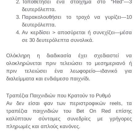
Τοποθετήσει ένα στοίχημα στο “Red”—3
δευτερόλεπτα.
Παρακολουθήσει το τροχό να γυρίζει—10
δευτερόλεπτα.
Αν κερδίσει > αποσύρεται ή συνεχίζει—μέσα
σε 30 δευτερόλεπτα συνολικά.
Ολόκληρη η διαδικασία έχει σχεδιαστεί να
ολοκληρώνεται πριν τελειώσει το μεσημεριανό ή
πριν τελειώσει ένα λεωφορείο—ιδανικό για
διαλείμματα και ενδιάμεσο παιχνίδι.
Τραπέζια Παιχνιδιών που Κρατούν το Ρυθμό
Αν δεν είσαι φαν των περιστροφικών reels, τα
τραπέζια παιχνιδιών του Bet On Red επίσης
καλύπτουν σύντομες συνεδρίες με γρήγορες
πληρωμές και απλούς κανόνες.