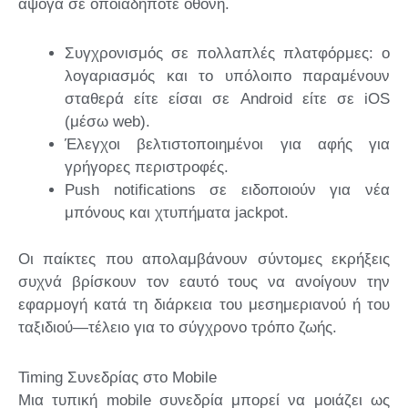
άψογα σε οποιαδήποτε οθόνη.
Συγχρονισμός σε πολλαπλές πλατφόρμες: ο
λογαριασμός και το υπόλοιπο παραμένουν
σταθερά είτε είσαι σε Android είτε σε iOS
(μέσω web).
Έλεγχοι βελτιστοποιημένοι για αφής για
γρήγορες περιστροφές.
Push notifications σε ειδοποιούν για νέα
μπόνους και χτυπήματα jackpot.
Οι παίκτες που απολαμβάνουν σύντομες εκρήξεις
συχνά βρίσκουν τον εαυτό τους να ανοίγουν την
εφαρμογή κατά τη διάρκεια του μεσημεριανού ή του
ταξιδιού—τέλειο για το σύγχρονο τρόπο ζωής.
Timing Συνεδρίας στο Mobile
Μια τυπική mobile συνεδρία μπορεί να μοιάζει ως