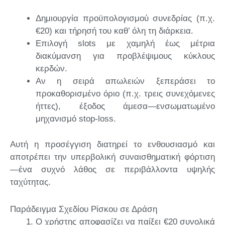
Δημιουργία προϋπολογισμού συνεδρίας (π.χ.
€20) και τήρησή του καθ’ όλη τη διάρκεια.
Επιλογή slots με χαμηλή έως μέτρια
διακύμανση για προβλέψιμους κύκλους
κερδών.
Αν η σειρά απωλειών ξεπεράσει το
προκαθορισμένο όριο (π.χ. τρεις συνεχόμενες
ήττες), έξοδος άμεσα—ενσωματωμένο
μηχανισμό stop-loss.
Αυτή η προσέγγιση διατηρεί το ενθουσιασμό και
αποτρέπει την υπερβολική συναισθηματική φόρτιση
—ένα συχνό λάθος σε περιβάλλοντα υψηλής
ταχύτητας.
Παράδειγμα Σχεδίου Ρίσκου σε Δράση
Ο χρήστης αποφασίζει να παίξει €20 συνολικά