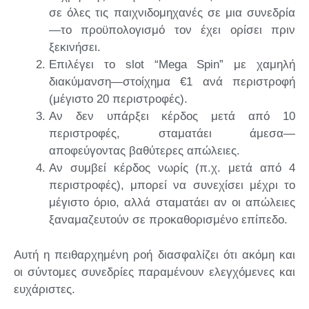
σε όλες τις παιχνιδομηχανές σε μια συνεδρία
—το προϋπολογισμό τον έχει ορίσει πριν
ξεκινήσει.
Επιλέγει το slot “Mega Spin” με χαμηλή
διακύμανση—στοίχημα €1 ανά περιστροφή
(μέγιστο 20 περιστροφές).
Αν δεν υπάρξει κέρδος μετά από 10
περιστροφές, σταματάει άμεσα—
αποφεύγοντας βαθύτερες απώλειες.
Αν συμβεί κέρδος νωρίς (π.χ. μετά από 4
περιστροφές), μπορεί να συνεχίσει μέχρι το
μέγιστο όριο, αλλά σταματάει αν οι απώλειες
ξαναμαζευτούν σε προκαθορισμένο επίπεδο.
Αυτή η πειθαρχημένη ροή διασφαλίζει ότι ακόμη και
οι σύντομες συνεδρίες παραμένουν ελεγχόμενες και
ευχάριστες.