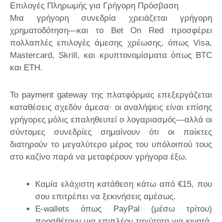
Επιλογές Πληρωμής για Γρήγορη Πρόσβαση
Μια γρήγορη συνεδρία χρειάζεται γρήγορη
χρηματοδότηση—και το Bet On Red προσφέρει
πολλαπλές επιλογές άμεσης χρέωσης, όπως Visa,
Mastercard, Skrill, και κρυπτονομίσματα όπως BTC
και ETH.
Το payment gateway της πλατφόρμας επεξεργάζεται
καταθέσεις σχεδόν άμεσα· οι αναλήψεις είναι επίσης
γρήγορες μόλις επαληθευτεί ο λογαριασμός—αλλά οι
σύντομες συνεδρίες σημαίνουν ότι οι παίκτες
διατηρούν το μεγαλύτερο μέρος του υπόλοιπού τους
στο καζίνο παρά να μεταφέρουν γρήγορα έξω.
Καμία ελάχιστη κατάθεση κάτω από €15, που
σου επιτρέπει να ξεκινήσεις αμέσως.
E-wallets όπως PayPal (μέσω τρίτου)
προσθέτουν μια επιπλέον ταχύτητα για κινητά.