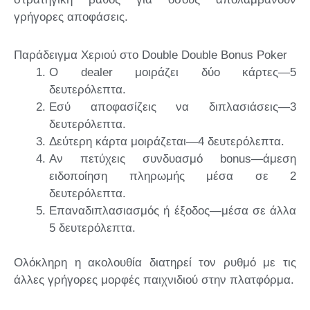
γρήγορες αποφάσεις.
Παράδειγμα Χεριού στο Double Double Bonus Poker
Ο dealer μοιράζει δύο κάρτες—5
δευτερόλεπτα.
Εσύ αποφασίζεις να διπλασιάσεις—3
δευτερόλεπτα.
Δεύτερη κάρτα μοιράζεται—4 δευτερόλεπτα.
Αν πετύχεις συνδυασμό bonus—άμεση
ειδοποίηση πληρωμής μέσα σε 2
δευτερόλεπτα.
Επαναδιπλασιασμός ή έξοδος—μέσα σε άλλα
5 δευτερόλεπτα.
Ολόκληρη η ακολουθία διατηρεί τον ρυθμό με τις
άλλες γρήγορες μορφές παιχνιδιού στην πλατφόρμα.