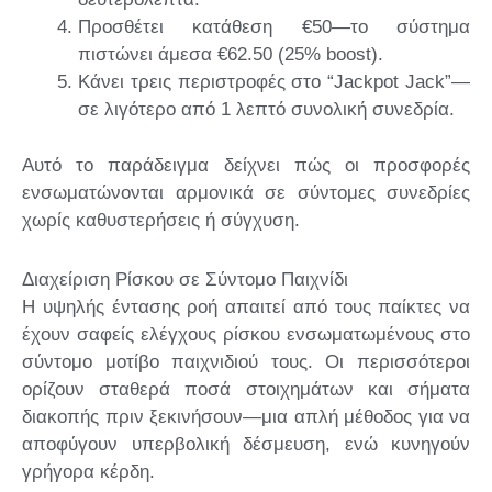
Προσθέτει κατάθεση €50—το σύστημα
πιστώνει άμεσα €62.50 (25% boost).
Κάνει τρεις περιστροφές στο “Jackpot Jack”—
σε λιγότερο από 1 λεπτό συνολική συνεδρία.
Αυτό το παράδειγμα δείχνει πώς οι προσφορές
ενσωματώνονται αρμονικά σε σύντομες συνεδρίες
χωρίς καθυστερήσεις ή σύγχυση.
Διαχείριση Ρίσκου σε Σύντομο Παιχνίδι
Η υψηλής έντασης ροή απαιτεί από τους παίκτες να
έχουν σαφείς ελέγχους ρίσκου ενσωματωμένους στο
σύντομο μοτίβο παιχνιδιού τους. Οι περισσότεροι
ορίζουν σταθερά ποσά στοιχημάτων και σήματα
διακοπής πριν ξεκινήσουν—μια απλή μέθοδος για να
αποφύγουν υπερβολική δέσμευση, ενώ κυνηγούν
γρήγορα κέρδη.