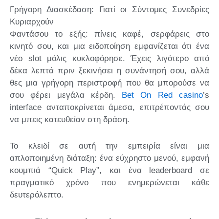
Γρήγορη Διασκέδαση: Γιατί οι Σύντομες Συνεδρίες
Κυριαρχούν
Φαντάσου το εξής: πίνεις καφέ, σερφάρεις στο
κινητό σου, και μια ειδοποίηση εμφανίζεται ότι ένα
νέο slot μόλις κυκλοφόρησε. Έχεις λιγότερο από
δέκα λεπτά πριν ξεκινήσει η συνάντησή σου, αλλά
θες μια γρήγορη περιστροφή που θα μπορούσε να
σου φέρει μεγάλα κέρδη.
Bet On Red casino
’s
interface ανταποκρίνεται άμεσα, επιτρέποντάς σου
να μπεις κατευθείαν στη δράση.
Το κλειδί σε αυτή την εμπειρία είναι μια
απλοποιημένη διάταξη: ένα εύχρηστο μενού, εμφανή
κουμπιά “Quick Play”, και ένα leaderboard σε
πραγματικό χρόνο που ενημερώνεται κάθε
δευτερόλεπτο.