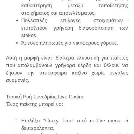
καθυστέρηση μεταξύ τοποθέτησης
στοιχήματος και αποτελέσματος.
Πολλαπλές επιλογές στοιχημάτων—
επιτρέπουν γρήγορη διαφοροποίηση των
stakes.
Άμεσες πληρωμές για νικηφόρους γύρους.
Αυτή η μορφή είναι ιδιαίτερα ελκυστική για παίκτες
που απολαμβάνουν γρήγορα κέρδη και θέλουν να
ζήσουν την ατμόσφαιρα καζίνο χωρίς μεγάλες
αναμονές.
Τυπική Ροή Συνεδρίας Live Casino
Ένας παίκτης μπορεί να:
Επιλέξει “Crazy Time” από το live menu—5
δευτερόλεπτα.