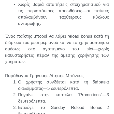
Χωρίς βαριά απαιτήσεις στοιχηματισμού για
τις περισσότερες προωθήσεις—οι παίκτες
απολαμβάνουν ταχύτερους κύκλους
ανταμοιβής.
Ένας παίκτης μπορεί να λάβει reload bonus κατά τη
διάρκεια του μεσημεριανού και να το χρησιμοποιήσει
αμέσως στο αγαπημένο του slot—χωρίς
καθυστερήσεις πέραν της άμεσης χορήγησης των
χρημάτων.
Παράδειγμα Γρήγορης Αίτησης Μπόνους
Ο χρήστης συνδέεται κατά τη διάρκεια
διαλείμματος—5 δευτερόλεπτα.
Πηγαίνει στην καρτέλα “Promotions”—3
δευτερόλεπτα.
Επιλέγει το Sunday Reload Bonus—2
δευτερόλεπτα.