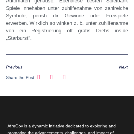
Automaten genauso. Ebendiese besten Spielbank
Spiele innehaben unter zuhilfenahme von zahlreiche
Symbole, perish dir Gewinne oder Freispiele
erwerben. Wirklich so winken z. b. unter zuhilfenahme
von ein Registrierung oft gratis Drehs inside
„Starburst“.
Previous
Next
Share the Post:
AfreGov is a dynamic initiative dedicated to exploring and
promoting the advancements, challenges, and impact of