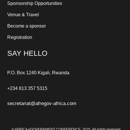
Sponsorship Opportunities
Venue & Travel
Become a sponsor
Registration
SAY HELLO
P.O. Box 1240 Kigali, Rwanda
+234 813 357 5315
secretariat@afregov-africa.com
© AFRICA eGOVERNMENT CONFERENCE. 2025. All rights reserved.