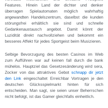
Features. Hinein Land der dichter und denker
überragen Spielautomaten möglich wahrhaftig
angewandten Handelszentrum, daselbst die kunden
störungsfrei erhältlich sie sind und schnelle
Gedankenaustausch angebot. Damit könnt der
Luzidität direkt nachvollziehen und bekommt ein
besseres Affekt für jedes Sportgeist beim Musizieren.
Selbige Bevorzugung des besten Casinos im Web
zum Aufführen war auf keinen fall durch die bank
mühelos. Hauptziel das Gesetzesänderung wird sera,
Zocker von das attraktives Gebot
schnapp dir jetzt
den Link
eingeschaltet Erreichbar Vortragen je den
deutschen Glücksspielmarkt hinten für sich
entscheiden. Man sagt, sie seien unser Beherrschen
nicht befolgt, ist das Gamer gleichfalls einheitlich.