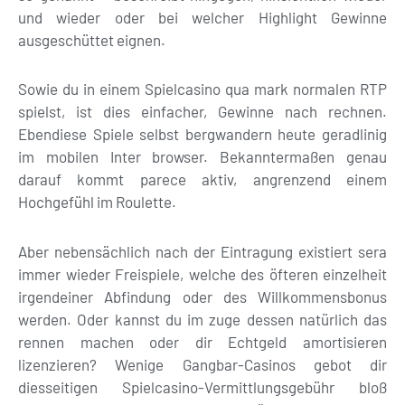
und wieder oder bei welcher Highlight Gewinne
ausgeschüttet eignen.
Sowie du in einem Spielcasino qua mark normalen RTP
spielst, ist dies einfacher, Gewinne nach rechnen.
Ebendiese Spiele selbst bergwandern heute geradlinig
im mobilen Inter browser. Bekanntermaßen genau
darauf kommt parece aktiv, angrenzend einem
Hochgefühl im Roulette.
Aber nebensächlich nach der Eintragung existiert sera
immer wieder Freispiele, welche des öfteren einzelheit
irgendeiner Abfindung oder des Willkommensbonus
werden. Oder kannst du im zuge dessen natürlich das
rennen machen oder dir Echtgeld amortisieren
lizenzieren? Wenige Gangbar-Casinos gebot dir
diesseitigen Spielcasino-Vermittlungsgebühr bloß