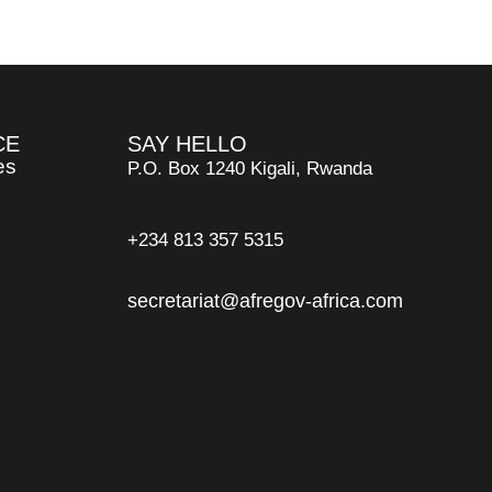
CE
SAY HELLO
es
P.O. Box 1240 Kigali, Rwanda
+234 813 357 5315
secretariat@afregov-africa.com