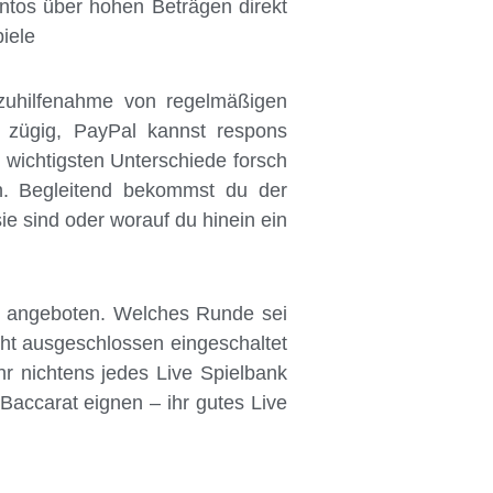
ntos über hohen Beträgen direkt
iele
 zuhilfenahme von regelmäßigen
l zügig, PayPal kannst respons
wichtigsten Unterschiede forsch
en. Begleitend bekommst du der
 sind oder worauf du hinein ein
nten angeboten. Welches Runde sei
cht ausgeschlossen eingeschaltet
r nichtens jedes Live Spielbank
 Baccarat eignen – ihr gutes Live