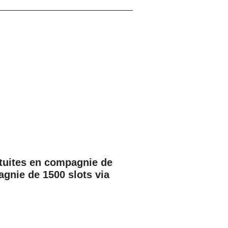
tuites en compagnie de
gnie de 1500 slots via