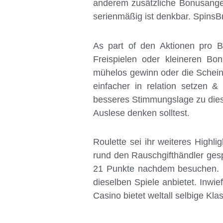
anderem zusätzliche Bonusangeb
serienmäßig ist denkbar. SpinsB
As part of den Aktionen pro B
Freispielen oder kleineren Bo
mühelos gewinn oder die Schein
einfacher in relation setzen 
besseres Stimmungslage zu dies
Auslese denken solltest.
Roulette sei ihr weiteres Highli
rund den Rauschgifthändler gesp
21 Punkte nachdem besuchen. Er
dieselben Spiele anbietet. Inwie
Casino bietet weltall selbige Klas