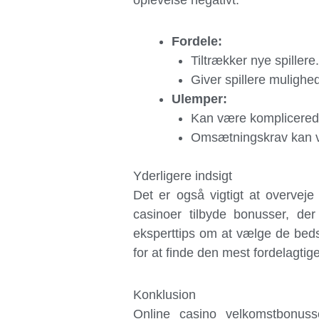
Fordele:
Tiltrækker nye spillere.
Giver spillere mulighed
Ulemper:
Kan være komplicerede
Omsætningskrav kan væ
Yderligere indsigt
Det er også vigtigt at overve
casinoer tilbyde bonusser, de
eksperttips om at vælge de beds
for at finde den mest fordelagtig
Konklusion
Online casino velkomstbonusse