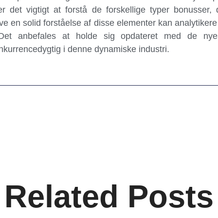
r det vigtigt at forstå de forskellige typer bonusser,
ve en solid forståelse af disse elementer kan analytikere 
. Det anbefales at holde sig opdateret med de ny
onkurrencedygtig i denne dynamiske industri.
Related Posts