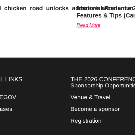
d_chicken_road_unlocks_addictive_arcade_fun
Immortal Romance 2
Features & Tips (Ca
Read More
L LINKS
THE 2026 CONFEREN
Sponsorship Opportuniti
REGOV
Venue & Travel
eases
Become a sponsor
Registration