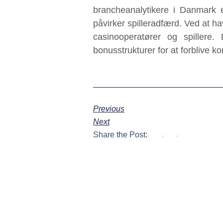
brancheanalytikere i Danmark e
påvirker spilleradfærd. Ved at ha
casinooperatører og spillere
bonusstrukturer for at forblive k
Previous
Next
Share the Post: