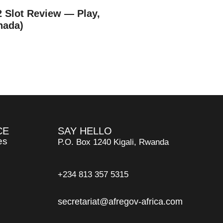
 Slot Review — Play,
nada)
CE
SAY HELLO
es
P.O. Box 1240 Kigali, Rwanda
+234 813 357 5315
secretariat@afregov-africa.com