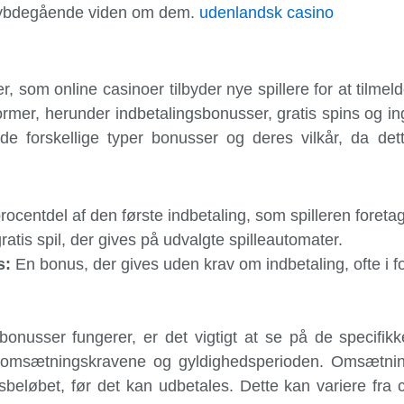
 dybdegående viden om dem.
udenlandsk casino
 som online casinoer tilbyder nye spillere for at tilmel
er, herunder indbetalingsbonusser, gratis spins og in
å de forskellige typer bonusser og deres vilkår, da de
ocentdel af den første indbetaling, som spilleren foretag
gratis spil, der gives på udvalgte spilleautomater.
s:
En bonus, der gives uden krav om indbetaling, ofte i fo
tbonusser fungerer, er det vigtigt at se på de specifi
, omsætningskravene og gyldighedsperioden. Omsætni
beløbet, før det kan udbetales. Dette kan variere fra c