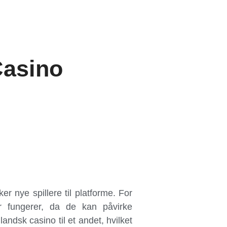
Casino
er nye spillere til platforme. For
er fungerer, da de kan påvirke
ndsk casino til et andet, hvilket