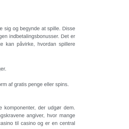
de sig og begynde at spille. Disse
gen indbetalingsbonusser. Det er
tte kan påvirke, hvordan spillere
er.
rm af gratis penge eller spins.
kke komponenter, der udgør dem.
ngskravene angiver, hvor mange
asino til casino og er en central