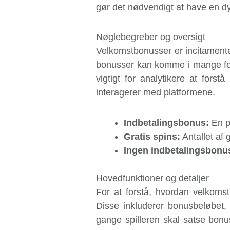
gør det nødvendigt at have en
Nøglebegreber og oversigt
Velkomstbonusser er incitamenter,
bonusser kan komme i mange form
vigtigt for analytikere at forst
interagerer med platformene.
Indbetalingsbonus:
En pr
Gratis spins:
Antallet af 
Ingen indbetalingsbonu
Hovedfunktioner og detaljer
For at forstå, hvordan velkoms
Disse inkluderer bonusbeløbet
gange spilleren skal satse bonus