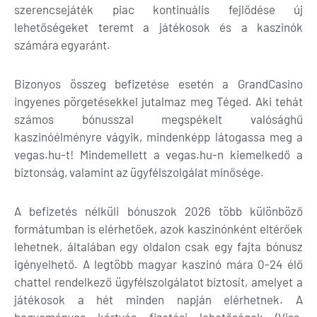
szerencsejáték piac kontinuális fejlődése új
lehetőségeket teremt a játékosok és a kaszinók
számára egyaránt.
Bizonyos összeg befizetése esetén a GrandCasino
ingyenes pörgetésekkel jutalmaz meg Téged. Aki tehát
számos bónusszal megspékelt valósághű
kaszinóélményre vágyik, mindenképp látogassa meg a
vegas.hu-t! Mindemellett a vegas.hu-n kiemelkedő a
biztonság, valamint az ügyfélszolgálat minősége.
A befizetés nélküli bónuszok 2026 több különböző
formátumban is elérhetőek, azok kaszinónként eltérőek
lehetnek, általában egy oldalon csak egy fajta bónusz
igényelhető. A legtöbb magyar kaszinó mára 0-24 élő
chattel rendelkező ügyfélszolgálatot biztosít, amelyet a
játékosok a hét minden napján elérhetnek. A
hagyományos kártyás fizetési lehetőségek (Visa,