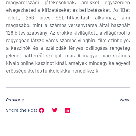
magyarországi játékosoknak, amikkel egyszerűen
elvégezheted a kifizetéseket és befizetéseket. Az 1Bet
fejlett, 256 bites SSL-titkosítást alkalmaz, ami
magasabb, mint a számos versenytársa által használt
128 bites szabvány. Az örökké kivilágított, a világűrből is
ragyogóan látszó város számos világhírű film színhelye,
a kaszinók és a szállodák fényes csillogása rengeteg
jelenet hátteréül szolgált már. A magyar piac számos
kiváló online kaszinót kínál, amelyek mindegyike egyedi
erősségekkel és funkciókkkal rendelkezik.
Previous
Next
Share the Post: