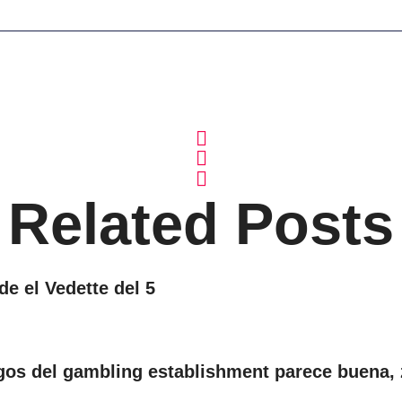
Related Posts
de el Vedette del 5
juegos del gambling establishment parece buena