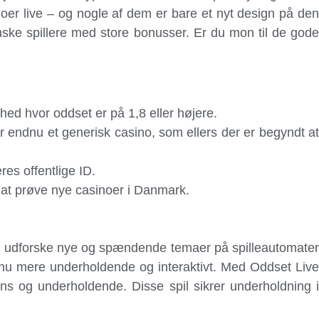
oer live – og nogle af dem er bare et nyt design på den
ke spillere med store bonusser. Er du mon til de gode
hed hvor oddset er på 1,8 eller højere.
 er endnu et generisk casino, som ellers der er begyndt at
res offentlige ID.
or at prøve nye casinoer i Danmark.
n du udforske nye og spændende temaer på spilleautomater
dnu mere underholdende og interaktivt. Med Oddset Live
ns og underholdende. Disse spil sikrer underholdning i