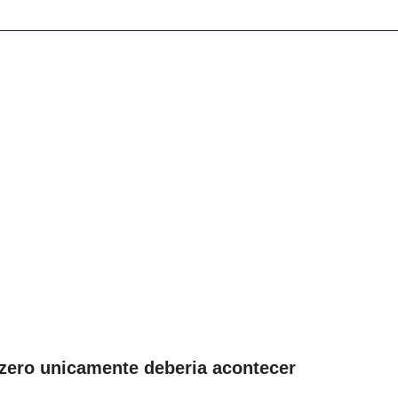
, zero unicamente deberia acontecer