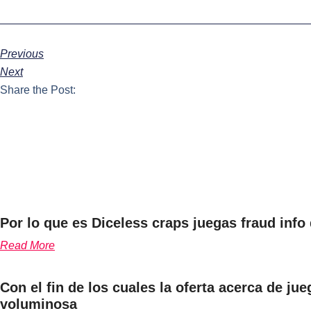
Previous
Next
Share the Post:
Por lo que es Diceless craps juegas fraud info 
Read More
Con el fin de los cuales la oferta acerca de 
voluminosa