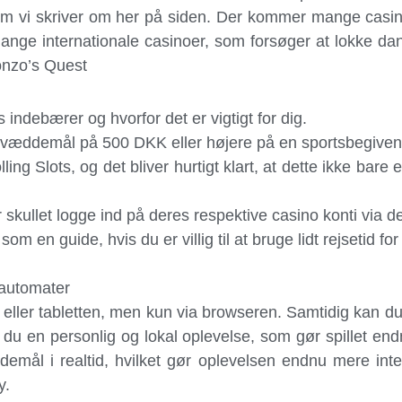
 som vi skriver om her på siden. Der kommer mange casin
e internationale casinoer, som forsøger at lokke dans
onzo’s Quest
 indebærer og hvorfor det er vigtigt for dig.
e et væddemål på 500 DKK eller højere på en sportsbegiven
ing Slots, og det bliver hurtigt klart, at dette ikke bare
skullet logge ind på deres respektive casino konti via de
 en guide, hvis du er villig til at bruge lidt rejsetid f
eautomater
onen eller tabletten, men kun via browseren. Samtidig ka
du en personlig og lokal oplevelse, som gør spillet en
emål i realtid, hvilket gør oplevelsen endnu mere inte
y.