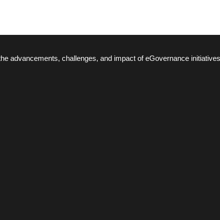
 the advancements, challenges, and impact of eGovernance initiatives