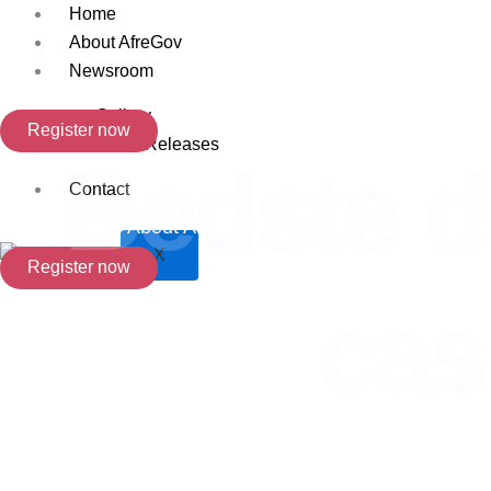
Skip
Home
to
About AfreGov
content
Newsroom
Gallery
Register now
Press Releases
Bedste da
Contact
Bedste dans
Home
About AfreGov
Newsroom
Conta
X
Register now
cas