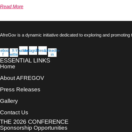
Read More
AfreGov is a dynamic initiative dedicated to exploring and promoting
cebook-
X-
Youtube
Instagram
Threads
Linkedin-
f
twitter
in
ESSENTIAL LINKS
Home
About AFREGOV
Press Releases
Gallery
Contact Us
THE 2026 CONFERENCE
Sponsorship Opportunities