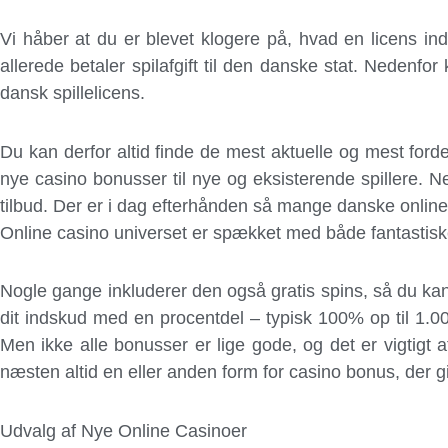
Vi håber at du er blevet klogere på, hvad en licens inde
allerede betaler spilafgift til den danske stat. Nedenf
dansk spillelicens.
Du kan derfor altid finde de mest aktuelle og mest ford
nye casino bonusser til nye og eksisterende spillere. 
tilbud. Der er i dag efterhånden så mange danske online ca
Online casino universet er spækket med både fantastis
Nogle gange inkluderer den også gratis spins, så du ka
dit indskud med en procentdel – typisk 100% op til 1.00
Men ikke alle bonusser er lige gode, og det er vigtigt a
næsten altid en eller anden form for casino bonus, der 
Udvalg af Nye Online Casinoer