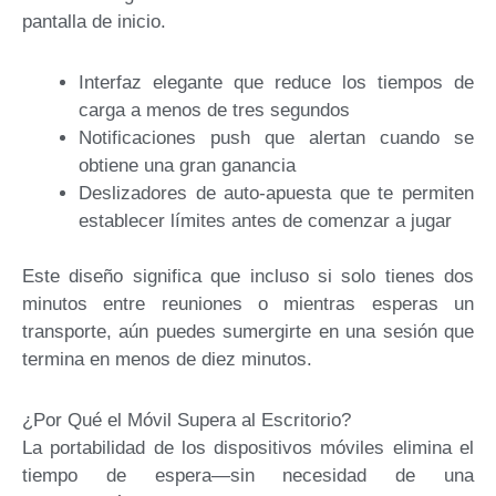
pantalla de inicio.
Interfaz elegante que reduce los tiempos de
carga a menos de tres segundos
Notificaciones push que alertan cuando se
obtiene una gran ganancia
Deslizadores de auto‑apuesta que te permiten
establecer límites antes de comenzar a jugar
Este diseño significa que incluso si solo tienes dos
minutos entre reuniones o mientras esperas un
transporte, aún puedes sumergirte en una sesión que
termina en menos de diez minutos.
¿Por Qué el Móvil Supera al Escritorio?
La portabilidad de los dispositivos móviles elimina el
tiempo de espera—sin necesidad de una