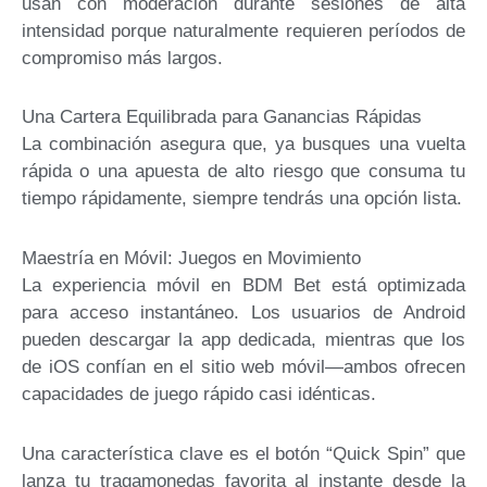
usan con moderación durante sesiones de alta
intensidad porque naturalmente requieren períodos de
compromiso más largos.
Una Cartera Equilibrada para Ganancias Rápidas
La combinación asegura que, ya busques una vuelta
rápida o una apuesta de alto riesgo que consuma tu
tiempo rápidamente, siempre tendrás una opción lista.
Maestría en Móvil: Juegos en Movimiento
La experiencia móvil en BDM Bet está optimizada
para acceso instantáneo. Los usuarios de Android
pueden descargar la app dedicada, mientras que los
de iOS confían en el sitio web móvil—ambos ofrecen
capacidades de juego rápido casi idénticas.
Una característica clave es el botón “Quick Spin” que
lanza tu tragamonedas favorita al instante desde la