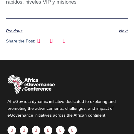
Previous
Next
Share the Post:
AfreGov is a dynamic initiative dedicated to exploring and
promoting the advancements, challenges, and impact of
eGovernance initiatives across the African continent.
F
X
Y
I
T
L
a
-
o
n
h
i