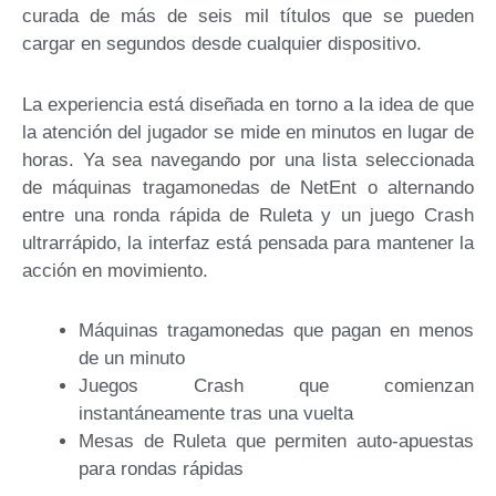
curada de más de seis mil títulos que se pueden
cargar en segundos desde cualquier dispositivo.
La experiencia está diseñada en torno a la idea de que
la atención del jugador se mide en minutos en lugar de
horas. Ya sea navegando por una lista seleccionada
de máquinas tragamonedas de NetEnt o alternando
entre una ronda rápida de Ruleta y un juego Crash
ultrarrápido, la interfaz está pensada para mantener la
acción en movimiento.
Máquinas tragamonedas que pagan en menos
de un minuto
Juegos Crash que comienzan
instantáneamente tras una vuelta
Mesas de Ruleta que permiten auto‑apuestas
para rondas rápidas