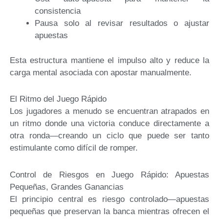
consistencia
Pausa solo al revisar resultados o ajustar
apuestas
Esta estructura mantiene el impulso alto y reduce la
carga mental asociada con apostar manualmente.
El Ritmo del Juego Rápido
Los jugadores a menudo se encuentran atrapados en
un ritmo donde una victoria conduce directamente a
otra ronda—creando un ciclo que puede ser tanto
estimulante como difícil de romper.
Control de Riesgos en Juego Rápido: Apuestas
Pequeñas, Grandes Ganancias
El principio central es riesgo controlado—apuestas
pequeñas que preservan la banca mientras ofrecen el