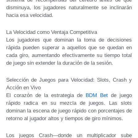
disminuya, los jugadores naturalmente se inclinarán
hacia esa velocidad.
La Velocidad como Ventaja Competitiva
Los jugadores que dominan la toma de decisiones
rápida pueden superar a aquellos que se quedan en
cada giro, aumentando efectivamente su tiempo total
de juego sin extender la duración de la sesión.
Selección de Juegos para Velocidad: Slots, Crash y
Acción en Vivo
El corazón de la estrategia de
BDM Bet
de juego
rápido radica en su mezcla de juegos. Las slots
dominan la escena de juego rápido con porcentajes de
retorno al jugador altos y tiempos de giro mínimos.
Los juegos Crash—donde un multiplicador sube