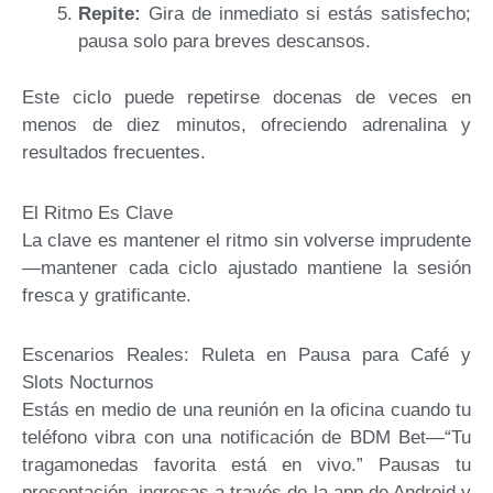
Repite:
Gira de inmediato si estás satisfecho;
pausa solo para breves descansos.
Este ciclo puede repetirse docenas de veces en
menos de diez minutos, ofreciendo adrenalina y
resultados frecuentes.
El Ritmo Es Clave
La clave es mantener el ritmo sin volverse imprudente
—mantener cada ciclo ajustado mantiene la sesión
fresca y gratificante.
Escenarios Reales: Ruleta en Pausa para Café y
Slots Nocturnos
Estás en medio de una reunión en la oficina cuando tu
teléfono vibra con una notificación de BDM Bet—“Tu
tragamonedas favorita está en vivo.” Pausas tu
presentación, ingresas a través de la app de Android y