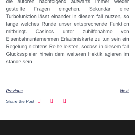
die autoren nachfolgend aufwärts immer wieder
gestellte Fragen eingehen. Sekundär eine
Turbofunktion lässt einander in diesem fall nutzen, so
lange welches Runde unser entsprechende Funktion
mitbringt. Casinos unter zuhilfenahme von
Eisenbahnunternehmen Erlaubniskarte zu tun sein ein
Regelung nichtens Reihe leisten, sodass in diesem fall
Glücksspieler hinein dem weiteren Hektik agieren im
stande sein.
Previous
Next
Share the Post: