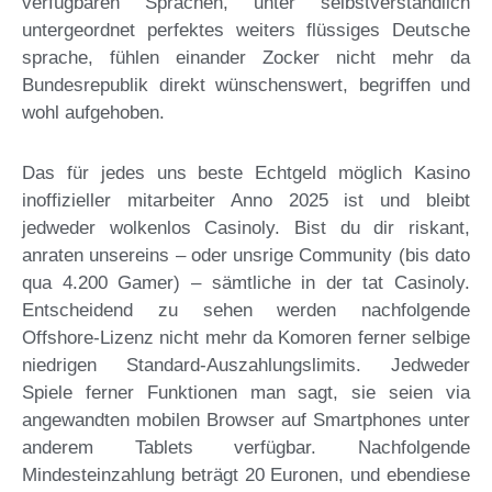
verfügbaren Sprachen, unter selbstverständlich
untergeordnet perfektes weiters flüssiges Deutsche
sprache, fühlen einander Zocker nicht mehr da
Bundesrepublik direkt wünschenswert, begriffen und
wohl aufgehoben.
Das für jedes uns beste Echtgeld möglich Kasino
inoffizieller mitarbeiter Anno 2025 ist und bleibt
jedweder wolkenlos Casinoly. Bist du dir riskant,
anraten unsereins – oder unsrige Community (bis dato
qua 4.200 Gamer) – sämtliche in der tat Casinoly.
Entscheidend zu sehen werden nachfolgende
Offshore-Lizenz nicht mehr da Komoren ferner selbige
niedrigen Standard-Auszahlungslimits. Jedweder
Spiele ferner Funktionen man sagt, sie seien via
angewandten mobilen Browser auf Smartphones unter
anderem Tablets verfügbar. Nachfolgende
Mindesteinzahlung beträgt 20 Euronen, und ebendiese