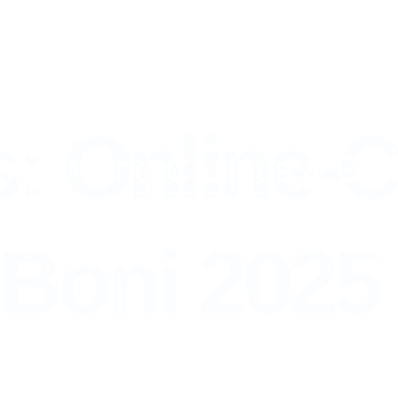
: Online-
room
Contact
os: Online-Casinos & Bon
Boni 2025