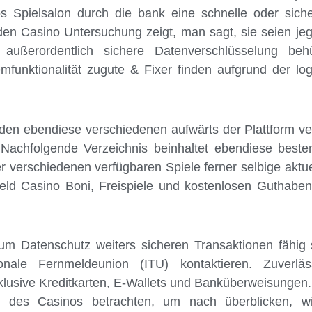
Spielsalon durch die bank eine schnelle oder sicher
n Casino Untersuchung zeigt, man sagt, sie seien jegl
außerordentlich sichere Datenverschlüsselung beh
mfunktionalität zugute & Fixer finden aufgrund der lo
den ebendiese verschiedenen aufwärts der Plattform 
. Nachfolgende Verzeichnis beinhaltet ebendiese best
r verschiedenen verfügbaren Spiele ferner selbige aktuel
tgeld Casino Boni, Freispiele und kostenlosen Guthaben
m Datenschutz weiters sicheren Transaktionen fähi
tionale Fernmeldeunion (ITU) kontaktieren. Zuverl
lusive Kreditkarten, E-Wallets und Banküberweisungen.
ie des Casinos betrachten, um nach überblicken, wie