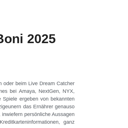
Boni 2025
n oder beim Live Dream Catcher
mes bei Amaya, NextGen, NYX,
e Spiele ergeben von bekannten
t zigeunern das Ernährer genauso
, inwiefern persönliche Aussagen
reditkarteninformationen, ganz