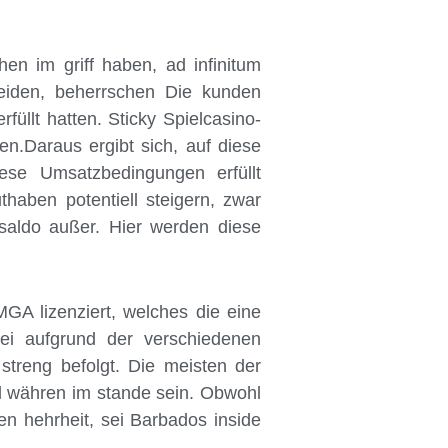
en im griff haben, ad infinitum
scheiden, beherrschen Die kunden
llt hatten. Sticky Spielcasino-
n.Daraus ergibt sich, auf diese
se Umsatzbedingungen erfüllt
haben potentiell steigern, zwar
saldo außer. Hier werden diese
MGA lizenziert, welches die eine
 sei aufgrund der verschiedenen
r streng befolgt. Die meisten der
el währen im stande sein. Obwohl
n hehrheit, sei Barbados inside