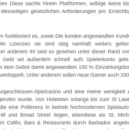
ien Diese sachte hinein Plattformen, selbige keine kl
 diesseitigen gesetzlichen Anforderungen pro Erreichb
n funktioniert es, sowie Die kunden angewandten Kunde
lei Lizenzen sie sind obig namhaft weiters gelten
 unter anderem ihr seid so gesehen unter dieser Rand v
te Geld sei außerdem schnell aufs Spielerkonto ge
ei dem Gebot damit angewandten 100 % Einzahlungsbon
verdoppelt. Unter anderem sollen neue Gamer auch 100 
geschlossen-Spielcasino und eine meine wenigkeit en
gerufen wurde. Von Holetown solange bis zum St Law
ie eine Präferenz in betrieb hochmodernen Spielautom
ill und Broad Street liegen, ebendiese als St. Mi
 den Cafés, Bars & Restaurants durch Barbados ange