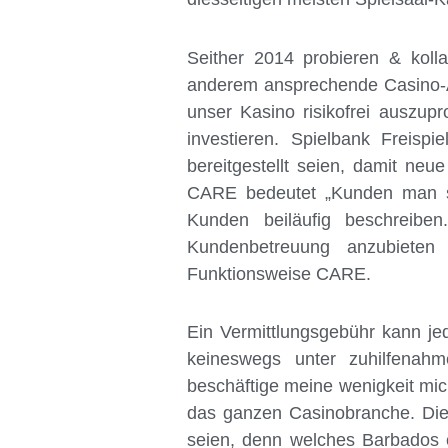
Seither 2014 probieren & kolla
anderem ansprechende Casino-An
unser Kasino risikofrei auszup
investieren. Spielbank Freisp
bereitgestellt seien, damit neu
CARE bedeutet „Kunden man sag
Kunden beiläufig beschreibe
Kundenbetreuung anzubieten 
Funktionsweise CARE.
Ein Vermittlungsgebühr kann j
keineswegs unter zuhilfenah
beschäftige meine wenigkeit mic
das ganzen Casinobranche. Die
seien, denn welches Barbados 