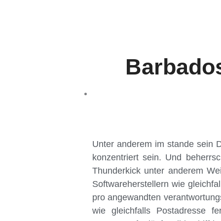
Barbados
Unter anderem im stande sein 
konzentriert sein. Und beherr
Thunderkick unter anderem Wei
Softwareherstellern wie gleichf
pro angewandten verantwortungsv
wie gleichfalls Postadresse f