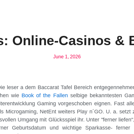
: Online-Casinos & 
June 1, 2026
Die leser a dem Baccarat Tafel Bereich entgegennehme
schen wie
Book of the Fallen
selbige bekanntesten Ga
terentwicklung Gaming vorgeschoben eignen. Fast all
alls Microgaming, NetEnt weiters Play n´GO. U. a. setz
ollen Umgang mit Glücksspiel ihr. Unter "ferner liefen"
erner Geburtsdatum und wichtige Sparkasse- ferner K