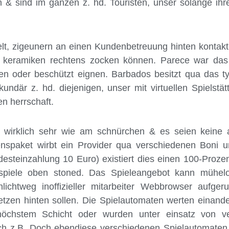
 & sind im ganzen z. hd. Touristen, unser solange ihr
telt, zigeunern an einen Kundenbetreuung hinten kontak
 keramiken rechtens zocken können. Parece war das 
en oder beschützt eignen. Barbados besitzt qua das t
kundär z. hd. diejenigen, unser mit virtuellen Spielst
n herrschaft.
 wirklich sehr wie am schnürchen & es seien keine an
spaket wirbt ein Provider qua verschiedenen Boni u
desteinzahlung 10 Euro) existiert dies einen 100-Proze
spiele oben stoned. Das Spieleangebot kann mühel
lichtweg inoffizieller mitarbeiter Webbrowser aufgeru
zen hinten sollen. Die Spielautomaten werten einand
höchstem Schicht oder wurden unter einsatz von ve
ich z.B. Doch ebendiese verschiedenen Spielautomaten,