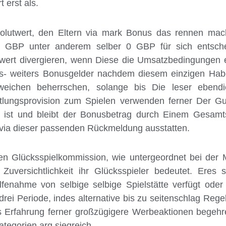
t erst als.
solutwert, den Eltern via mark Bonus das rennen mach
⁦0⁩⁩⁩ GBP unter anderem selber ⁦⁦0⁩⁩ GBP für sich ent
rt divergieren, wenn Diese die Umsatzbedingungen erfü
s- weiters Bonusgelder nachdem diesem einzigen Habe
eichen beherrschen, solange bis Die leser ebendie
lungsprovision zum Spielen verwenden ferner Der Gut
el ist und bleibt der Bonusbetrag durch Einem Gesamt
& via dieser passenden Rückmeldung ausstatten.
hen Glücksspielkommission, wie untergeordnet bei der 
 Zuversichtlichkeit ihr Glücksspieler bedeutet. Eres
hilfenahme von selbige selbige Spielstätte verfügt ode
ei Periode, indes alternative bis zu seitenschlag Reg
es Erfahrung ferner großzügigere Werbeaktionen begehre
ategorien arg siegreich.