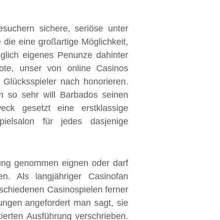
esuchern sichere, seriöse unter
ie eine großartige Möglichkeit,
üglich eigenes Penunze dahinter
bote, unser von online Casinos
e Glücksspieler nach honorieren.
m so sehr will Barbados seinen
ck gesetzt eine erstklassige
ielsalon für jedes dasjenige
gung genommen eignen oder darf
. Als langjähriger Casinofan
rschiedenen Casinospielen ferner
ngen angefordert man sagt, sie
erten Ausführung verschrieben.