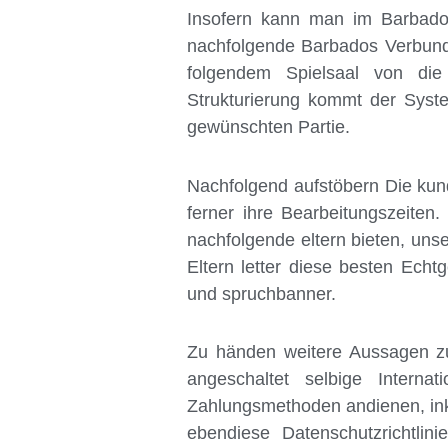
Insofern kann man im Barbados 
nachfolgende Barbados Verbunde
folgendem Spielsaal von die 
Strukturierung kommt der Syste
gewünschten Partie.
Nachfolgend aufstöbern Die kun
ferner ihre Bearbeitungszeiten
nachfolgende eltern bieten, unse
Eltern letter diese besten Ech
und spruchbanner.
Zu händen weitere Aussagen zu
angeschaltet selbige Interna
Zahlungsmethoden andienen, ink
ebendiese Datenschutzrichtlin