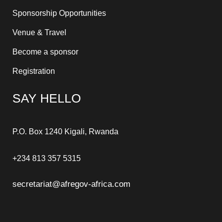
Sponsorship Opportunities
Venue & Travel
Become a sponsor
Registration
SAY HELLO
P.O. Box 1240 Kigali, Rwanda
+234 813 357 5315
secretariat@afregov-africa.com