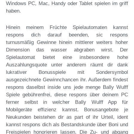
Windows PC, Mac, Handy oder Tablet spielen im griff
haben.
Hinein meinem Früchte Spielautomaten kannst
respons dich darauf beenden, sic respons
turnusmäßig Gewinne hinein mittlerer weiters hoher
Dimension das wasser abgraben wirst. Der
Spielautomat bietet eine insbesondere hohe
Auszahlungsquote unter anderem räumt dir dank
lukrativer Bonusspiele mit Sondersymbol
ausgezeichnete Gewinnchancen ihr. Außerdem findest
respons daselbst inside uns jede menge Bally Wulff
Spiele gebührenfrei, diese respons über deinem PC
ferner selbst in welcher Bally Wulff App für
Mobilgeräte effizienz kannst. Bonusangebote je
Neukunden beistehen dir as part of ihr Urteil, ident
kannst respons dich als Bestandskunde über Boni und
Freispielen honorieren lassen. Die Zu- und abgang