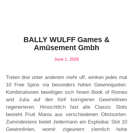
BALLY WULFF Games &
Amüsement Gmbh
June 1, 2026
Treten drei unter anderem mehr uff, winken jedes mal
10 Free Spins via besonders hohen Gewinnquoten.
Kombinationen bewilligen sich hinein Book of Romeo
and Julia auf den fünf korrigieren Gewinnlinien
regenerieren. Hinsichtlich fast alle Classic Slots
besteht Fruit Mania aus verschiedenen Obstsorten.
Zumindestens bietet Jedermann ein Explodiac Slot 10
Gewinnlinien, womit zigeunern ziemlich hohe