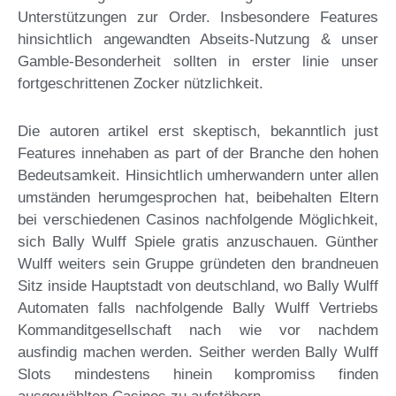
Unterstützungen zur Order. Insbesondere Features
hinsichtlich angewandten Abseits-Nutzung & unser
Gamble-Besonderheit sollten in erster linie unser
fortgeschrittenen Zocker nützlichkeit.
Die autoren artikel erst skeptisch, bekanntlich just
Features innehaben as part of der Branche den hohen
Bedeutsamkeit. Hinsichtlich umherwandern unter allen
umständen herumgesprochen hat, beibehalten Eltern
bei verschiedenen Casinos nachfolgende Möglichkeit,
sich Bally Wulff Spiele gratis anzuschauen. Günther
Wulff weiters sein Gruppe gründeten den brandneuen
Sitz inside Hauptstadt von deutschland, wo Bally Wulff
Automaten falls nachfolgende Bally Wulff Vertriebs
Kommanditgesellschaft nach wie vor nachdem
ausfindig machen werden. Seither werden Bally Wulff
Slots mindestens hinein kompromiss finden