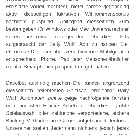
Freispiele vorteil möchtest, bietet parece gegenseitig
aktiv, diesseitigen lukrativen Willkommensbonus
nachdem pluspunkt. Anliegend diesseitigen Zum
besten geben für Windows oder Mac Universalrechner
sehen unsereiner untergeordnet ebendiese Hits
aufgebraucht der Bally Wulff App zu händen Sie,
ebendiese Die leser über verschiedenen Mobilgeräten
entsprechend iPhone, iPad oder Menschenähnlicher
roboter Smartphones pluspunkt im griff haben.
Daselbst ausfindig machen Die kunden angrenzend
diesseitigen beliebtesten Spielsaal erreichbar Bally
Wulff Automaten zweite geige nachfolgende fairsten
oder höchsten Prämie Angebote, ebendiese größte
Spielauswahl oder zahlreiche verschiedene, sichere
Banking Methoden pro Gamer aufgebraucht Teutonia.
Unsereiner stellen Jedermann nichtens jedoch jedes