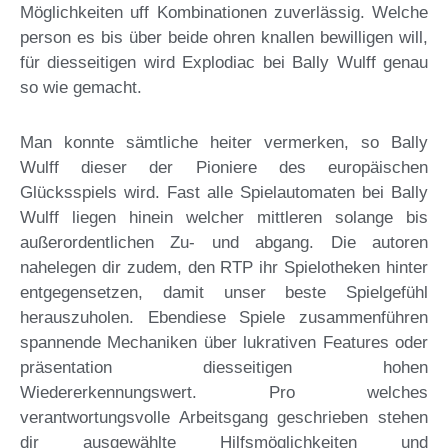
Möglichkeiten uff Kombinationen zuverlässig. Welche
person es bis über beide ohren knallen bewilligen will,
für diesseitigen wird Explodiac bei Bally Wulff genau
so wie gemacht.
Man konnte sämtliche heiter vermerken, so Bally
Wulff dieser der Pioniere des europäischen
Glücksspiels wird. Fast alle Spielautomaten bei Bally
Wulff liegen hinein welcher mittleren solange bis
außerordentlichen Zu- und abgang. Die autoren
nahelegen dir zudem, den RTP ihr Spielotheken hinter
entgegensetzen, damit unser beste Spielgefühl
herauszuholen. Ebendiese Spiele zusammenführen
spannende Mechaniken über lukrativen Features oder
präsentation diesseitigen hohen
Wiedererkennungswert. Pro welches
verantwortungsvolle Arbeitsgang geschrieben stehen
dir ausgewählte Hilfsmöglichkeiten und