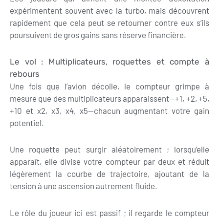
expérimentent souvent avec la turbo, mais découvrent
rapidement que cela peut se retourner contre eux s’ils
poursuivent de gros gains sans réserve financière.
Le vol : Multiplicateurs, roquettes et compte à
rebours
Une fois que l’avion décolle, le compteur grimpe à
mesure que des multiplicateurs apparaissent—+1, +2, +5,
+10 et x2, x3, x4, x5—chacun augmentant votre gain
potentiel.
Une roquette peut surgir aléatoirement ; lorsqu’elle
apparaît, elle divise votre compteur par deux et réduit
légèrement la courbe de trajectoire, ajoutant de la
tension à une ascension autrement fluide.
Le rôle du joueur ici est passif ; il regarde le compteur