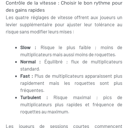
Contrôle de la vitesse : Choisir le bon rythme pour
des gains rapides
Les quatre réglages de vitesse offrent aux joueurs un
levier supplémentaire pour ajuster leur tolérance au
risque sans modifier leurs mises :
Slow :
Risque le plus faible ; moins de
multiplicateurs mais aussi moins de roquettes.
Normal :
Équilibré ; flux de multiplicateurs
standard.
Fast :
Plus de multiplicateurs apparaissent plus
rapidement mais les roquettes sont plus
fréquentes.
Turbulent :
Risque maximal ; pics de
multiplicateurs plus rapides et fréquence de
roquettes au maximum.
Les joueurs de sessions courtes commencent