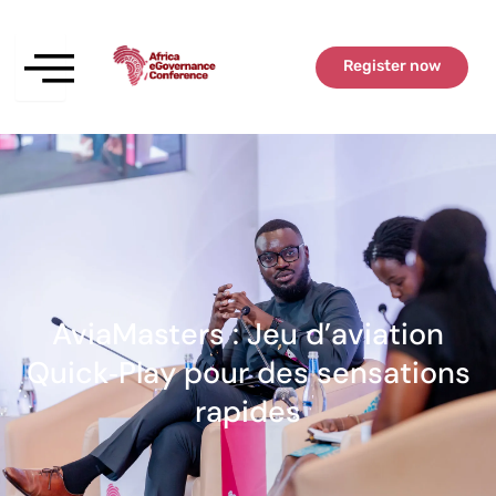
Skip
to
content
Register now
AviaMasters : Jeu d’aviation
Quick‑Play pour des sensations
rapides