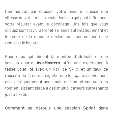
Commencez par déposer votre mise et choisir une
vitesse de vol – c’est la seule décision qui peut influencer
votre résultat avant le décollage. Une fois que vous
cliquez sur “Play”, l’aéronef se lance automatiquement et
le reste de la manche devient une course contre le
temps et le hasard.
Pour ceux qui aiment la montée d’adrénaline d’une
session courte,
AviaMasters
offre une expérience à
faible volatilité avec un RTP de 97 % et un taux de
réussite de 2, ce qui signifie que les gains surviennent
assez fréquemment pour maintenir un rythme soutenu
tout en laissant place à des multiplicateurs surprenants
jusqu’à x250.
Comment se déroule une session Sprint dans