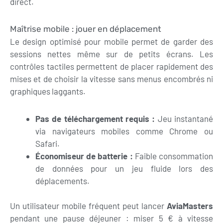
direct.
Maîtrise mobile : jouer en déplacement
Le design optimisé pour mobile permet de garder des
sessions nettes même sur de petits écrans. Les
contrôles tactiles permettent de placer rapidement des
mises et de choisir la vitesse sans menus encombrés ni
graphiques laggants.
Pas de téléchargement requis :
Jeu instantané
via navigateurs mobiles comme Chrome ou
Safari.
Économiseur de batterie :
Faible consommation
de données pour un jeu fluide lors des
déplacements.
Un utilisateur mobile fréquent peut lancer
AviaMasters
pendant une pause déjeuner : miser 5 € à vitesse