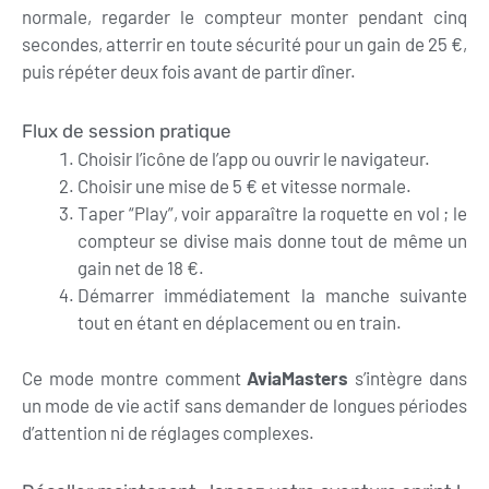
normale, regarder le compteur monter pendant cinq
secondes, atterrir en toute sécurité pour un gain de 25 €,
puis répéter deux fois avant de partir dîner.
Flux de session pratique
Choisir l’icône de l’app ou ouvrir le navigateur.
Choisir une mise de 5 € et vitesse normale.
Taper “Play”, voir apparaître la roquette en vol ; le
compteur se divise mais donne tout de même un
gain net de 18 €.
Démarrer immédiatement la manche suivante
tout en étant en déplacement ou en train.
Ce mode montre comment
AviaMasters
s’intègre dans
un mode de vie actif sans demander de longues périodes
d’attention ni de réglages complexes.