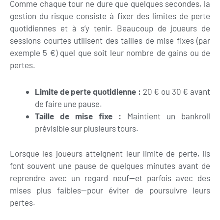
Comme chaque tour ne dure que quelques secondes, la
gestion du risque consiste à fixer des limites de perte
quotidiennes et à s’y tenir. Beaucoup de joueurs de
sessions courtes utilisent des tailles de mise fixes (par
exemple 5 €) quel que soit leur nombre de gains ou de
pertes.
Limite de perte quotidienne :
20 € ou 30 € avant
de faire une pause.
Taille de mise fixe :
Maintient un bankroll
prévisible sur plusieurs tours.
Lorsque les joueurs atteignent leur limite de perte, ils
font souvent une pause de quelques minutes avant de
reprendre avec un regard neuf—et parfois avec des
mises plus faibles—pour éviter de poursuivre leurs
pertes.