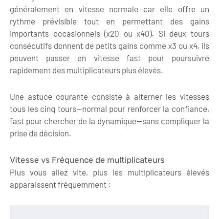
généralement en vitesse normale car elle offre un
rythme prévisible tout en permettant des gains
importants occasionnels (x20 ou x40). Si deux tours
consécutifs donnent de petits gains comme x3 ou x4, ils
peuvent passer en vitesse fast pour poursuivre
rapidement des multiplicateurs plus élevés.
Une astuce courante consiste à alterner les vitesses
tous les cinq tours—normal pour renforcer la confiance,
fast pour chercher de la dynamique—sans compliquer la
prise de décision.
Vitesse vs Fréquence de multiplicateurs
Plus vous allez vite, plus les multiplicateurs élevés
apparaissent fréquemment :