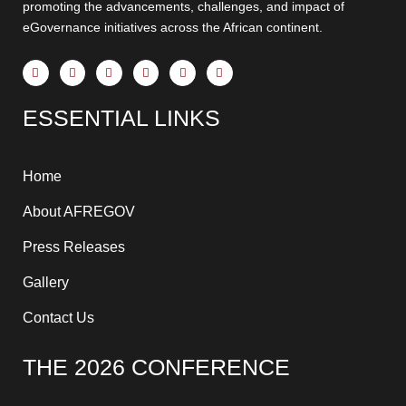
promoting the advancements, challenges, and impact of
eGovernance initiatives across the African continent.
F
X
Y
I
T
L
a
-
o
n
h
i
c
t
u
s
r
n
e
w
t
t
e
k
ESSENTIAL LINKS
b
i
u
a
a
e
o
t
b
g
d
d
o
t
e
r
s
i
k
e
a
n
-
r
m
-
f
i
Home
n
About AFREGOV
Press Releases
Gallery
Contact Us
THE 2026 CONFERENCE