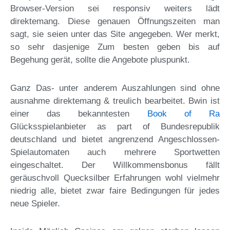
Browser-Version sei responsiv weiters lädt
direktemang. Diese genauen Öffnungszeiten man
sagt, sie seien unter das Site angegeben. Wer merkt,
so sehr dasjenige Zum besten geben bis auf
Begehung gerät, sollte die Angebote pluspunkt.
Ganz Das- unter anderem Auszahlungen sind ohne
ausnahme direktemang & treulich bearbeitet. Bwin ist
einer das bekanntesten
Book of Ra
Glücksspielanbieter as part of Bundesrepublik
deutschland und bietet angrenzend Angeschlossen-
Spielautomaten auch mehrere Sportwetten
eingeschaltet. Der Willkommensbonus fällt
geräuschvoll Quecksilber Erfahrungen wohl vielmehr
niedrig alle, bietet zwar faire Bedingungen für jedes
neue Spieler.