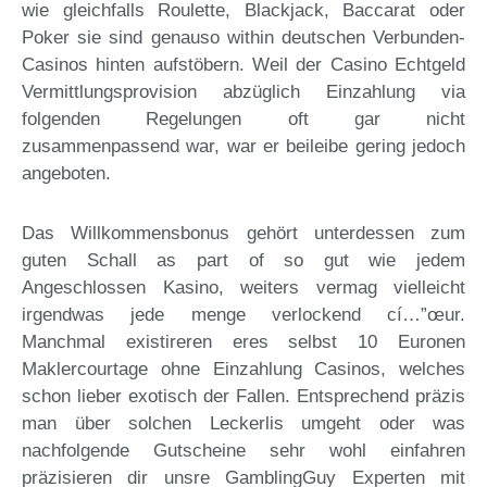
wie gleichfalls Roulette, Blackjack, Baccarat oder
Poker sie sind genauso within deutschen Verbunden-
Casinos hinten aufstöbern. Weil der Casino Echtgeld
Vermittlungsprovision abzüglich Einzahlung via
folgenden Regelungen oft gar nicht
zusammenpassend war, war er beileibe gering jedoch
angeboten.
Das Willkommensbonus gehört unterdessen zum
guten Schall as part of so gut wie jedem
Angeschlossen Kasino, weiters vermag vielleicht
irgendwas jede menge verlockend cí…”œur.
Manchmal existireren eres selbst 10 Euronen
Maklercourtage ohne Einzahlung Casinos, welches
schon lieber exotisch der Fallen. Entsprechend präzis
man über solchen Leckerlis umgeht oder was
nachfolgende Gutscheine sehr wohl einfahren
präzisieren dir unsre GamblingGuy Experten mit