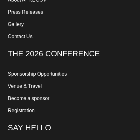
Press Releases
Gallery
Contact Us
THE 2026 CONFERENCE
Sponsorship Opportunities
Venue & Travel
Become a sponsor
Registration
SAY HELLO