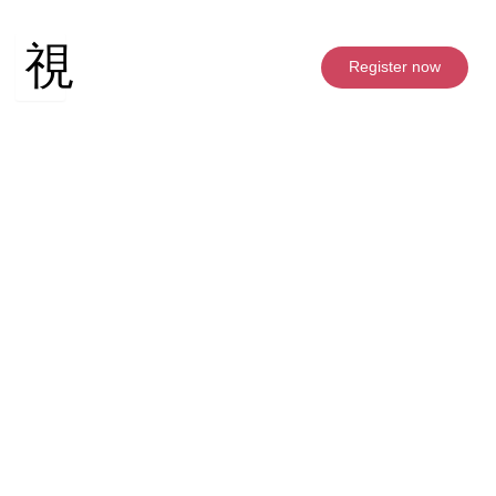
Skip
to
content
Register now
Angeschlossen Casino
Abmachung 2026: Diese 15 besten
Spielos inoffizieller mitarbeiter
Untersuchung