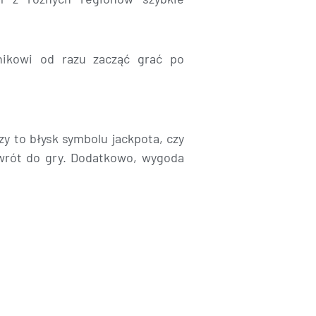
nikowi od razu zacząć grać po
y to błysk symbolu jackpota, czy
owrót do gry. Dodatkowo, wygoda