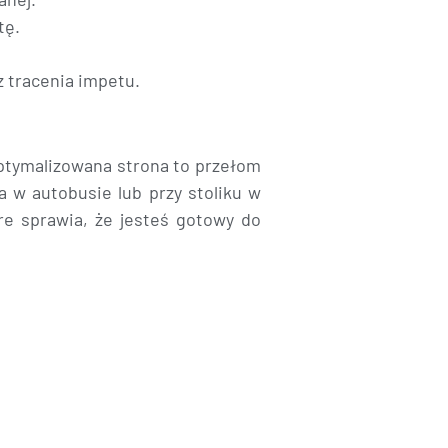
tę.
z tracenia impetu.
zoptymalizowana strona to przełom
 w autobusie lub przy stoliku w
re sprawia, że jesteś gotowy do