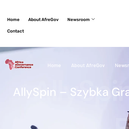
Skip
to
content
Home
About AfreGov
Newsroom
Contact
Home
About AfreGov
News
AllySpi
AllySpin – Szybka G
E