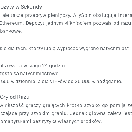
epozyty w Sekundy
 ale także przepływ pieniędzy. AllySpin obsługuje Inte
i Ethereum. Depozyt jednym kliknięciem pozwala od razu
y bankowe.
ie dla tych, którzy lubią wypłacać wygrane natychmiast:
alizowana w ciągu 24 godzin.
zęsto są natychmiastowe.
500 € dziennie, a dla VIP-ów do 20 000 € na żądanie.
 Gry od Razu
e większość graczy grających krótko szybko go pomija 
czające przy szybkim graniu. Jednak główną zaletą jest
oma tytułami bez ryzyka własnych środków.