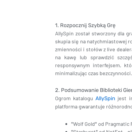
1. Rozpocznij Szybką Grę
AllySpin został stworzony dla gr
skupia się na natychmiastowej ro
zmienności i stołów z live deal
na kawę lub sprawdzić szczęś
responsywnym interfejsem, któ
minimalizując czas bezczynności
2. Podsumowanie Biblioteki Gi
Ogrom katalogu
jest i
AllySpin
platforma gwarantuje różnorodno
*Wolf Gold* od Pragmatic 
*Starburst* od NetEnt – n