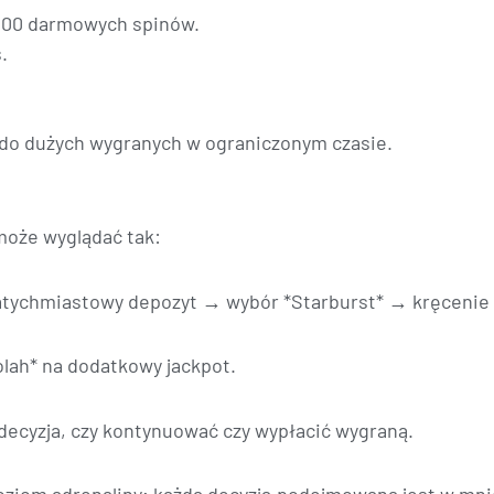
200 darmowych spinów.
.
a do dużych wygranych w ograniczonym czasie.
może wyglądać tak:
tychmiastowy depozyt → wybór *Starburst* → kręcenie 
lah* na dodatkowy jackpot.
ecyzja, czy kontynuować czy wypłacić wygraną.