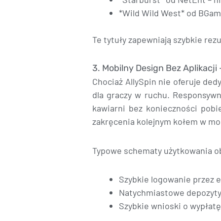
*Wild Wild West* od BGam
Te tytuły zapewniają szybkie rezu
3. Mobilny Design Bez Aplikacj
Chociaż AllySpin nie oferuje ded
dla graczy w ruchu. Responsywn
kawiarni bez konieczności pobi
zakręcenia kolejnym kołem w mo
Typowe schematy użytkowania o
Szybkie logowanie przez 
Natychmiastowe depozyty 
Szybkie wnioski o wypłatę