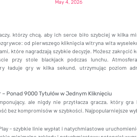
May 4, 2026
aczy, którzy chcą, aby ich serce biło szybciej w kilka mi
zgrywce: od pierwszego kliknięcia witryna wita wyselek
erami, które nagradzają szybkie decyzje. Możesz zakręci
cie przy stole blackjack podczas lunchu. Atmosfera
ry ładuje gry w kilka sekund, utrzymując poziom ad
.
er – Ponad 9000 Tytułów w Jednym Kliknięciu
mponujący, ale nigdy nie przytłacza gracza, który gr
ść bez kompromisów w szybkości. Najpopularniejsze wybo
Play – szybkie linie wypłat i natychmiastowe uruchomien
iskie minimalne zakłady i natychmiastowy potencjał wygr