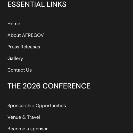
ESSENTIAL LINKS
b
i
u
a
a
e
o
t
b
g
d
d
o
t
e
r
s
i
k
e
a
n
-
r
m
-
f
i
Home
n
About AFREGOV
Press Releases
Gallery
Contact Us
THE 2026 CONFERENCE
Sponsorship Opportunities
Venue & Travel
Become a sponsor