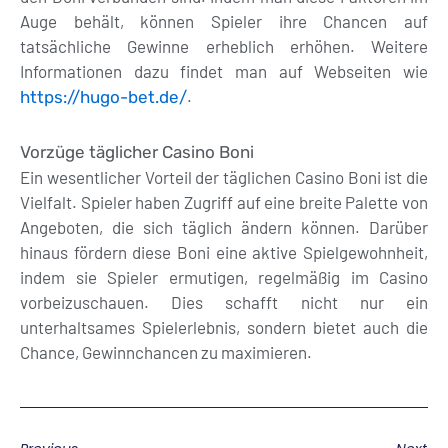
Auge behält, können Spieler ihre Chancen auf
tatsächliche Gewinne erheblich erhöhen. Weitere
Informationen dazu findet man auf Webseiten wie
.
https://hugo-bet.de/
Vorzüge täglicher Casino Boni
Ein wesentlicher Vorteil der täglichen Casino Boni ist die
Vielfalt. Spieler haben Zugriff auf eine breite Palette von
Angeboten, die sich täglich ändern können. Darüber
hinaus fördern diese Boni eine aktive Spielgewohnheit,
indem sie Spieler ermutigen, regelmäßig im Casino
vorbeizuschauen. Dies schafft nicht nur ein
unterhaltsames Spielerlebnis, sondern bietet auch die
Chance, Gewinnchancen zu maximieren.