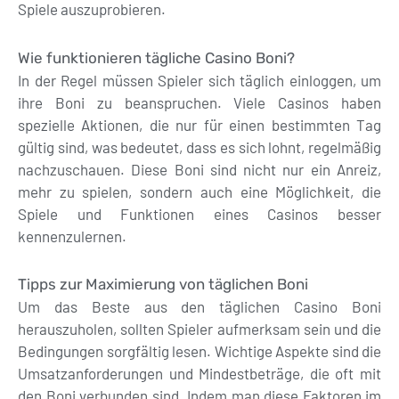
Spiele auszuprobieren.
Wie funktionieren tägliche Casino Boni?
In der Regel müssen Spieler sich täglich einloggen, um
ihre Boni zu beanspruchen. Viele Casinos haben
spezielle Aktionen, die nur für einen bestimmten Tag
gültig sind, was bedeutet, dass es sich lohnt, regelmäßig
nachzuschauen. Diese Boni sind nicht nur ein Anreiz,
mehr zu spielen, sondern auch eine Möglichkeit, die
Spiele und Funktionen eines Casinos besser
kennenzulernen.
Tipps zur Maximierung von täglichen Boni
Um das Beste aus den täglichen Casino Boni
herauszuholen, sollten Spieler aufmerksam sein und die
Bedingungen sorgfältig lesen. Wichtige Aspekte sind die
Umsatzanforderungen und Mindestbeträge, die oft mit
den Boni verbunden sind. Indem man diese Faktoren im