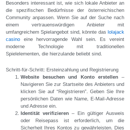
Besonders interessant ist, wie sich lokale Anbieter an
die spezifischen Bedürfnisse der österreichischen
Community anpassen. Wenn Sie auf der Suche nach
einem vertrauenswürdigen Anbieter mit
umfangreichem Spielangebot sind, könnte das
lolajack
casino
eine hervorragende Wahl sein. Es vereint
moderne Technologie mit traditionellen
Spielelementen, die hierzulande beliebt sind.
Schritt-für-Schritt: Ersteinzahlung und Registrierung
Website besuchen und Konto erstellen
–
Navigieren Sie zur Startseite des Anbieters und
klicken Sie auf “Registrieren”. Geben Sie Ihre
persönlichen Daten wie Name, E-Mail-Adresse
und Adresse ein.
Identität verifizieren
– Ein gültiger Ausweis
oder Reisepass ist erforderlich, um die
Sicherheit Ihres Kontos zu gewährleisten. Dies