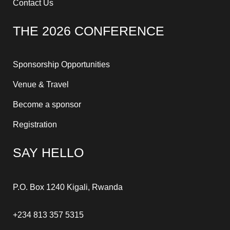
Contact Us
THE 2026 CONFERENCE
Sponsorship Opportunities
Venue & Travel
Become a sponsor
Registration
SAY HELLO
P.O. Box 1240 Kigali, Rwanda
+234 813 357 5315