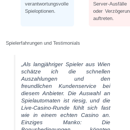
verantwortungsvolle
Server-Ausfälle
Spieloptionen.
oder Verzögeru
auftreten.
Spielerfahrungen und Testimonials
„Als langjähriger Spieler aus Wien
schätze ich die schnellen
Auszahlungen und den
freundlichen Kundenservice bei
diesem Anbieter. Die Auswahl an
Spielautomaten ist riesig, und die
Live-Casino-Runde fühlt sich fast
wie in einem echten Casino an.
Einziges Manko: Die
Bonusbedingungen könnten