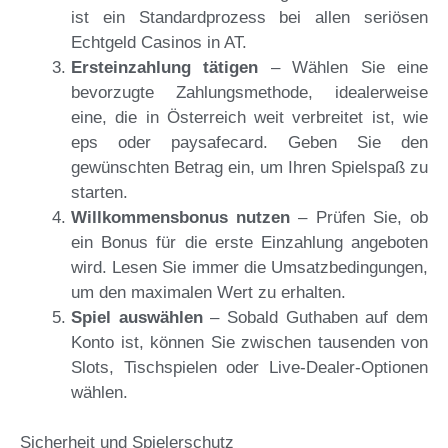
ist ein Standardprozess bei allen seriösen
Echtgeld Casinos in AT.
Ersteinzahlung tätigen
– Wählen Sie eine
bevorzugte Zahlungsmethode, idealerweise
eine, die in Österreich weit verbreitet ist, wie
eps oder paysafecard. Geben Sie den
gewünschten Betrag ein, um Ihren Spielspaß zu
starten.
Willkommensbonus nutzen
– Prüfen Sie, ob
ein Bonus für die erste Einzahlung angeboten
wird. Lesen Sie immer die Umsatzbedingungen,
um den maximalen Wert zu erhalten.
Spiel auswählen
– Sobald Guthaben auf dem
Konto ist, können Sie zwischen tausenden von
Slots, Tischspielen oder Live-Dealer-Optionen
wählen.
Sicherheit und Spielerschutz