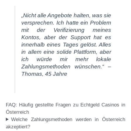
„Nicht alle Angebote halten, was sie
versprechen. Ich hatte ein Problem
mit der Verifizierung meines
Kontos, aber der Support hat es
innerhalb eines Tages gelöst. Alles
in allem eine solide Plattform, aber
ich würde mir mehr lokale
Zahlungsmethoden wünschen.“ –
Thomas, 45 Jahre
FAQ: Häufig gestellte Fragen zu Echtgeld Casinos in
Österreich
Welche Zahlungsmethoden werden in Österreich
akzeptiert?