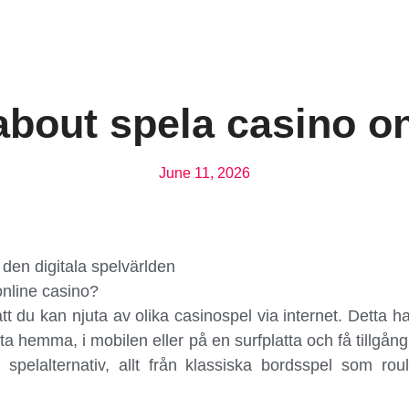
about spela casino o
June 11, 2026
l den digitala spelvärlden
online casino?
t du kan njuta av olika casinospel via internet. Detta h
a hemma, i mobilen eller på en surfplatta och få tillgång ti
spelalternativ, allt från klassiska bordsspel som roul