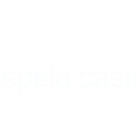
room
Contact
 spela casi
l about spela casino onlin