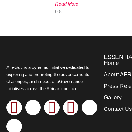
Read More
ESSENTIA
Home
AfreGov is a dynamic initiative dedicated to
About AF
exploring and promoting the advancements,
challenges, and impact of eGovernance
Press Rel
initiatives across the African continent.
Gallery
F
L
X
Y
I
T
Contact Us
a
i
-
o
n
h