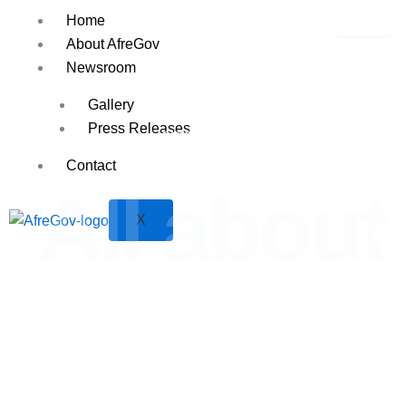
Skip
Home
to
About AfreGov
content
Newsroom
Gallery
Press Releases
Home
About AfreGov
News
Contact
All about
X
Al