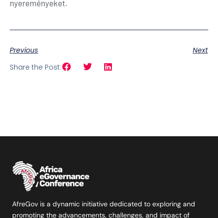
nyereményeket.
Previous
Next
Share the Post:
AfreGov is a dynamic initiative dedicated to exploring and
promoting the advancements, challenges, and impact of