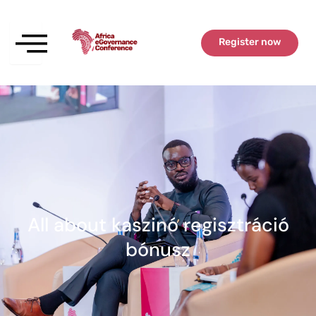
Skip
to
content
Register now
All about kaszinó regisztráció
bónusz