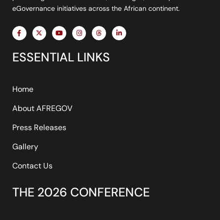
eGovernance initiatives across the African continent.
F
X
Y
I
T
L
a
-
o
n
h
i
c
t
u
s
r
n
e
w
t
t
e
k
ESSENTIAL LINKS
b
i
u
a
a
e
o
t
b
g
d
d
o
t
e
r
s
i
k
e
a
n
-
r
m
-
f
i
Home
n
About AFREGOV
Press Releases
Gallery
Contact Us
THE 2026 CONFERENCE