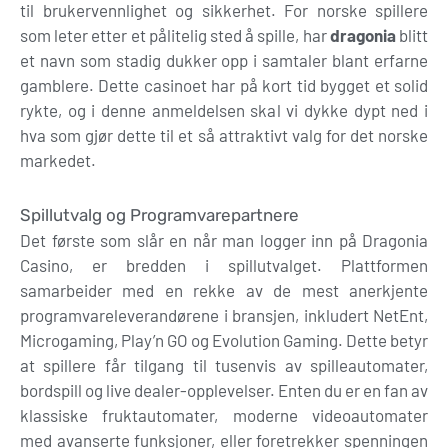
til brukervennlighet og sikkerhet. For norske spillere
som leter etter et pålitelig sted å spille, har
dragonia
blitt
et navn som stadig dukker opp i samtaler blant erfarne
gamblere. Dette casinoet har på kort tid bygget et solid
rykte, og i denne anmeldelsen skal vi dykke dypt ned i
hva som gjør dette til et så attraktivt valg for det norske
markedet.
Spillutvalg og Programvarepartnere
Det første som slår en når man logger inn på Dragonia
Casino, er bredden i spillutvalget. Plattformen
samarbeider med en rekke av de mest anerkjente
programvareleverandørene i bransjen, inkludert NetEnt,
Microgaming, Play’n GO og Evolution Gaming. Dette betyr
at spillere får tilgang til tusenvis av spilleautomater,
bordspill og live dealer-opplevelser. Enten du er en fan av
klassiske fruktautomater, moderne videoautomater
med avanserte funksjoner, eller foretrekker spenningen