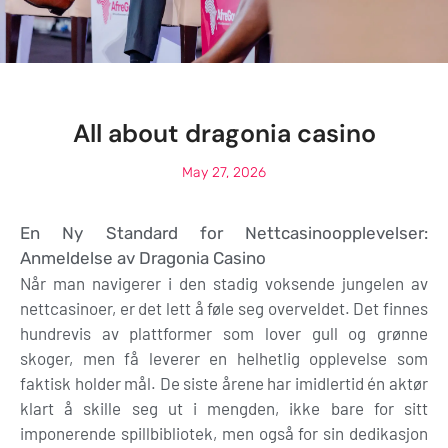
All about dragonia casino
May 27, 2026
En Ny Standard for Nettcasinoopplevelser:
Anmeldelse av Dragonia Casino
Når man navigerer i den stadig voksende jungelen av
nettcasinoer, er det lett å føle seg overveldet. Det finnes
hundrevis av plattformer som lover gull og grønne
skoger, men få leverer en helhetlig opplevelse som
faktisk holder mål. De siste årene har imidlertid én aktør
klart å skille seg ut i mengden, ikke bare for sitt
imponerende spillbibliotek, men også for sin dedikasjon