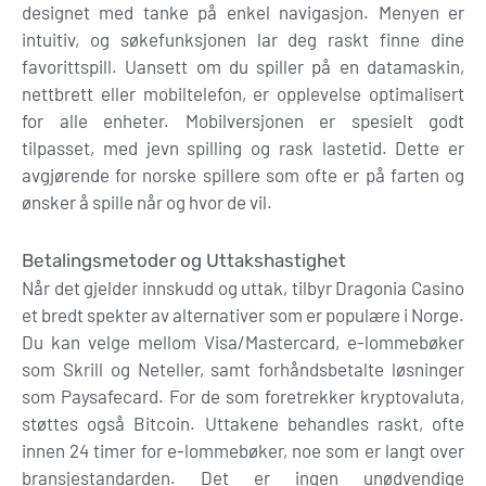
designet med tanke på enkel navigasjon. Menyen er
intuitiv, og søkefunksjonen lar deg raskt finne dine
favorittspill. Uansett om du spiller på en datamaskin,
nettbrett eller mobiltelefon, er opplevelse optimalisert
for alle enheter. Mobilversjonen er spesielt godt
tilpasset, med jevn spilling og rask lastetid. Dette er
avgjørende for norske spillere som ofte er på farten og
ønsker å spille når og hvor de vil.
Betalingsmetoder og Uttakshastighet
Når det gjelder innskudd og uttak, tilbyr Dragonia Casino
et bredt spekter av alternativer som er populære i Norge.
Du kan velge mellom Visa/Mastercard, e-lommebøker
som Skrill og Neteller, samt forhåndsbetalte løsninger
som Paysafecard. For de som foretrekker kryptovaluta,
støttes også Bitcoin. Uttakene behandles raskt, ofte
innen 24 timer for e-lommebøker, noe som er langt over
bransjestandarden. Det er ingen unødvendige