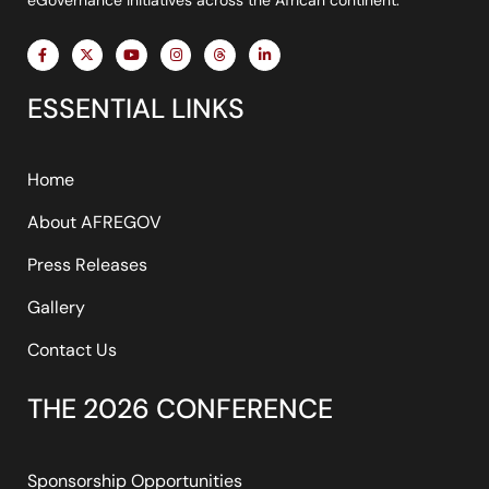
F
X
Y
I
T
L
a
-
o
n
h
i
c
t
u
s
r
n
e
w
t
t
e
k
ESSENTIAL LINKS
b
i
u
a
a
e
o
t
b
g
d
d
o
t
e
r
s
i
k
e
a
n
-
r
m
-
f
i
Home
n
About AFREGOV
Press Releases
Gallery
Contact Us
THE 2026 CONFERENCE
Sponsorship Opportunities