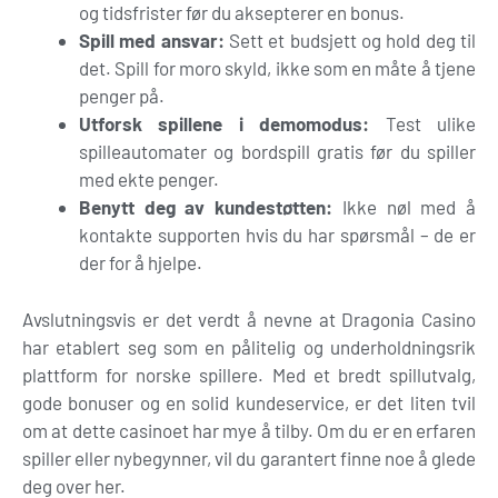
og tidsfrister før du aksepterer en bonus.
Spill med ansvar:
Sett et budsjett og hold deg til
det. Spill for moro skyld, ikke som en måte å tjene
penger på.
Utforsk spillene i demomodus:
Test ulike
spilleautomater og bordspill gratis før du spiller
med ekte penger.
Benytt deg av kundestøtten:
Ikke nøl med å
kontakte supporten hvis du har spørsmål – de er
der for å hjelpe.
Avslutningsvis er det verdt å nevne at Dragonia Casino
har etablert seg som en pålitelig og underholdningsrik
plattform for norske spillere. Med et bredt spillutvalg,
gode bonuser og en solid kundeservice, er det liten tvil
om at dette casinoet har mye å tilby. Om du er en erfaren
spiller eller nybegynner, vil du garantert finne noe å glede
deg over her.