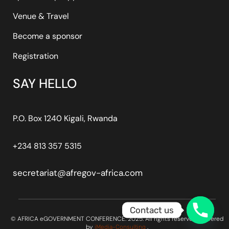
Venue & Travel
Become a sponsor
Registration
SAY HELLO
P.O. Box 1240 Kigali, Rwanda
+234 813 357 5315
secretariat@afregov-africa.com
Contact us
© AFRICA eGOVERNMENT CONFERENCE. 2025. All rights reserved. Powered
by
.
iMedia-Consulting