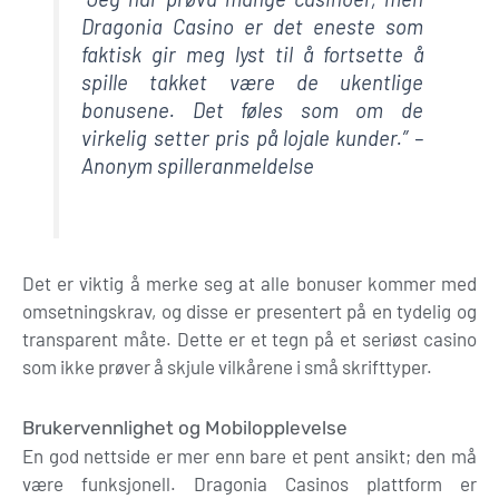
Dragonia Casino er det eneste som
faktisk gir meg lyst til å fortsette å
spille takket være de ukentlige
bonusene. Det føles som om de
virkelig setter pris på lojale kunder.” –
Anonym spilleranmeldelse
Det er viktig å merke seg at alle bonuser kommer med
omsetningskrav, og disse er presentert på en tydelig og
transparent måte. Dette er et tegn på et seriøst casino
som ikke prøver å skjule vilkårene i små skrifttyper.
Brukervennlighet og Mobilopplevelse
En god nettside er mer enn bare et pent ansikt; den må
være funksjonell. Dragonia Casinos plattform er