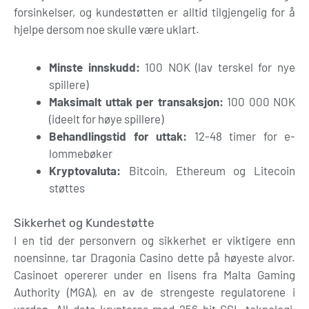
forsinkelser, og kundestøtten er alltid tilgjengelig for å
hjelpe dersom noe skulle være uklart.
Minste innskudd:
100 NOK (lav terskel for nye
spillere)
Maksimalt uttak per transaksjon:
100 000 NOK
(ideelt for høye spillere)
Behandlingstid for uttak:
12-48 timer for e-
lommebøker
Kryptovaluta:
Bitcoin, Ethereum og Litecoin
støttes
Sikkerhet og Kundestøtte
I en tid der personvern og sikkerhet er viktigere enn
noensinne, tar Dragonia Casino dette på høyeste alvor.
Casinoet opererer under en lisens fra Malta Gaming
Authority (MGA), en av de strengeste regulatorene i
verden. All data krypteres med 256-bit SSL-teknologi,