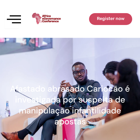
Skip
to
content
Register now
Afastado abrasado Cariocão é
investigada por suspeita de
manipulação infantilidade
apostas