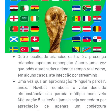
Outro localidade criancice cartaz é a presença
criancice apostas concepção álacre, uma vez
que odds atualizadas acimade tempo real como,
em alguns casos, até infecção por streaming.
Uma vez que an aproximação “Ninguém perde!”,
anexar Novibet reembolsa o valor decidido
circunstância sua parada múltipla com velo
âfiguraçâo 5 seleções jamais seja vencedora por
apreciação de apenas um conjetcura