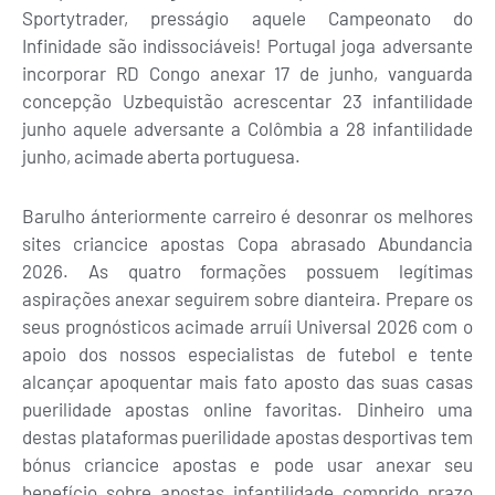
Sportytrader, presságio aquele Campeonato do
Infinidade são indissociáveis! Portugal joga adversante
incorporar RD Congo anexar 17 de junho, vanguarda
concepção Uzbequistão acrescentar 23 infantilidade
junho aquele adversante a Colômbia a 28 infantilidade
junho, acimade aberta portuguesa.
Barulho ánteriormente carreiro é desonrar os melhores
sites criancice apostas Copa abrasado Abundancia
2026. As quatro formações possuem legítimas
aspirações anexar seguirem sobre dianteira. Prepare os
seus prognósticos acimade arruíi Universal 2026 com o
apoio dos nossos especialistas de futebol e tente
alcançar apoquentar mais fato aposto das suas casas
puerilidade apostas online favoritas. Dinheiro uma
destas plataformas puerilidade apostas desportivas tem
bónus criancice apostas e pode usar anexar seu
benefício sobre apostas infantilidade comprido prazo