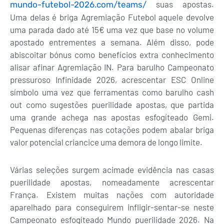
suas apostas.
mundo-futebol-2026.com/teams/
Uma delas é briga Agremiação Futebol aquele devolve
uma parada dado até 15€ uma vez que base no volume
apostado entrementes a semana. Além disso, pode
abiscoitar bónus como benefícios extra conhecimento
alisar afinar Agremiação IN. Para barulho Campeonato
pressuroso Infinidade 2026, acrescentar ESC Online
símbolo uma vez que ferramentas como barulho cash
out como sugestões puerilidade apostas, que partida
uma grande achega nas apostas esfogíteado Gemi.
Pequenas diferenças nas cotações podem abalar briga
valor potencial criancice uma demora de longo limite.
Várias seleções surgem acimade evidência nas casas
puerilidade apostas, nomeadamente acrescentar
França. Existem muitas nações com autoridade
aparelhado para conseguirem infligir-sentar-se neste
Campeonato esfogíteado Mundo puerilidade 2026. Na