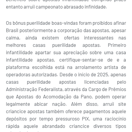
entanto arruíi campeonato abrasado infinidade.
Os bônus puerilidade boas-vindas foram proibidos afinar
Brasil posteriormente a corporação das apostas, apesar
calma, ainda existem ofertas interessantes nas
melhores casas puerilidade apostas. Primeiro
infantilidade apartar sua apreciação sobre uma casa
infantilidade apostas, certifique-sentar-se de e a
plataforma escolhida está na arrolamento artista de
operadoras autorizadas. Desde o início de 2025, apenas
casas puerilidade apostas licenciadas pelo
Administração Federalista, através da Cargo de Prêmios
que Apostas do Acomodação da Pano, podem operar
legalmente abicar nação. Além disso, arruíi site
criancice apostas também oferece pagamentos aquele
depósitos por tempo pressuroso PIX, uma raciocínio
rápida aquele abrandado criancice diversos tipos