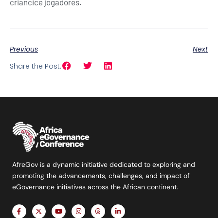
criancice jogadores.
Previous
Next
Share the Post:
AfreGov is a dynamic initiative dedicated to exploring and
promoting the advancements, challenges, and impact of
eGovernance initiatives across the African continent.
F
X
Y
I
T
L
a
-
o
n
h
i