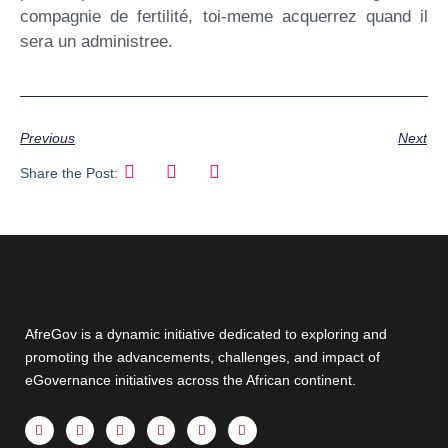
compagnie de fertilité, toi-meme acquerrez quand il
sera un administree.
Previous
Next
Share the Post:
AfreGov is a dynamic initiative dedicated to exploring and
promoting the advancements, challenges, and impact of
eGovernance initiatives across the African continent.
F
X
Y
I
T
L
a
-
o
n
h
i
c
t
u
s
r
n