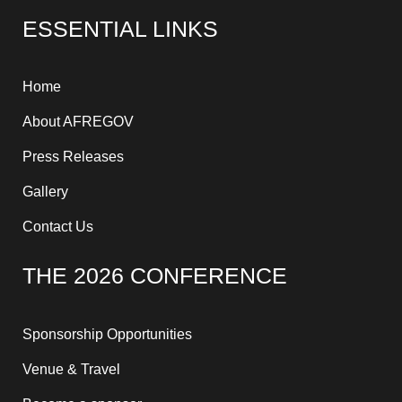
e
w
t
t
e
k
ESSENTIAL LINKS
b
i
u
a
a
e
o
t
b
g
d
d
o
t
e
r
s
i
k
e
a
n
-
r
m
-
f
i
Home
n
About AFREGOV
Press Releases
Gallery
Contact Us
THE 2026 CONFERENCE
Sponsorship Opportunities
Venue & Travel