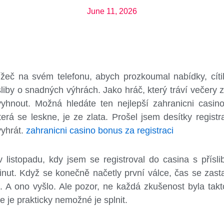
June 11, 2026
žeč na svém telefonu, abych prozkoumal nabídky, cítil
a sliby o snadných výhrách. Jako hráč, který tráví večer
hnout. Možná hledáte ten nejlepší zahranicni casino
rá se leskne, je ze zlata. Prošel jsem desítky registrac
vyhrát.
zahranicni casino bonus za registraci
listopadu, kdy jsem se registroval do casina s přís
inut. Když se konečně načetly první válce, čas se zast
e. A ono vyšlo. Ale pozor, ne každá zkušenost byla tak
e je prakticky nemožné je splnit.