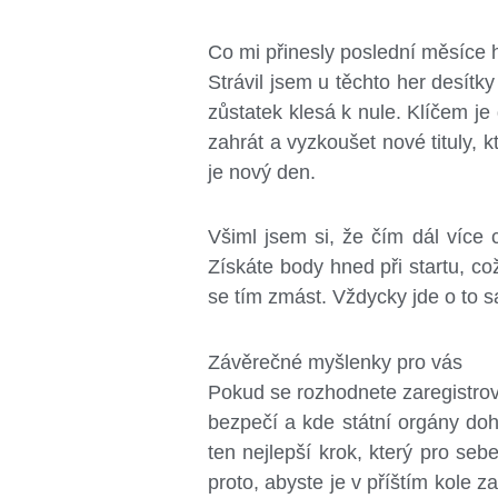
Co mi přinesly poslední měsíce 
Strávil jsem u těchto her desítk
zůstatek klesá k nule. Klíčem je
zahrát a vyzkoušet nové tituly, k
je nový den.
Všiml jsem si, že čím dál více 
Získáte body hned při startu, co
se tím zmást. Vždycky jde o to s
Závěrečné myšlenky pro vás
Pokud se rozhodnete zaregistrova
bezpečí a kde státní orgány dohl
ten nejlepší krok, který pro seb
proto, abyste je v příštím kole z