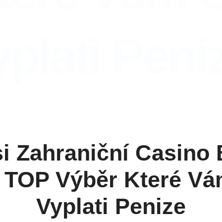
plati Peni
si Zahraniční Casino
i TOP Výběr Které V
Vyplati Penize