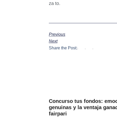
za to.
Previous
Next
Share the Post:
Concurso tus fondos: emoc
genuinas y la ventaja gana
fairpari