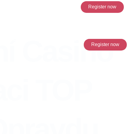
Register now
ci TOP Výběr Které Vám
ní Casino
Register now
aci TOP
Opravdu