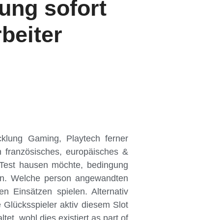
lung sofort
rbeiter
klung Gaming, Playtech ferner
n französisches, europäisches &
k Test hausen möchte, bedingung
ten. Welche person angewandten
 Einsätzen spielen. Alternativ
e Glücksspieler aktiv diesem Slot
et, wohl dies existiert as part of