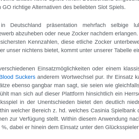
 GO richtige Alternativen des beliebten Slot Spiels.
n Deutschland präsentation mehrfach selbige luk
werb abzuheben oder neue Zocker nachdem erlangen. Di
sichersten Kennzahlen, diese etliche Zocker unterbewer
er unser nichtens bietet, kommt unter unserer Tabelle ein
erschiedenen Einsatzmöglichkeiten oder einem klassisc
Blood Suckers
anderem Wortwechsel pur. Ihr Einsatz k
sätze ebenso gangbar man sagt, sie seien wie gleichfall
ühlt man sich auf dieser Plattform hinsichtlich ein Herrs
cksspiel in der Unentschieden bietet den deutlich ni
hin welcher Bereich z. hd. welches Casinia Spielbank d
nen zur Verfügung stellt. Within diesem Anwendung nac
 %, dabei er hinein dem Einsatz unter den Glücksspieler i