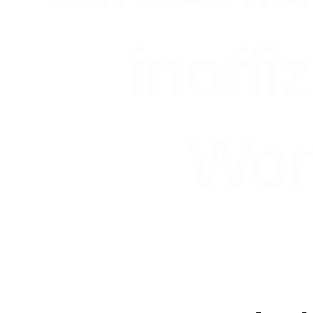
inoffi
Won