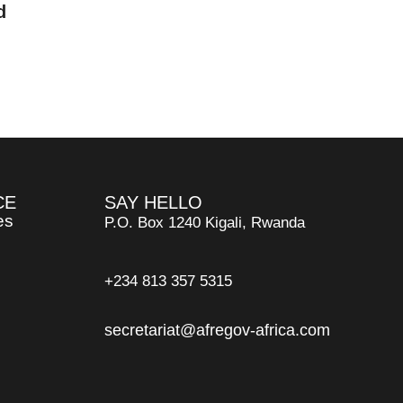
d
CE
SAY HELLO
es
P.O. Box 1240 Kigali, Rwanda
+234 813 357 5315
secretariat@afregov-africa.com