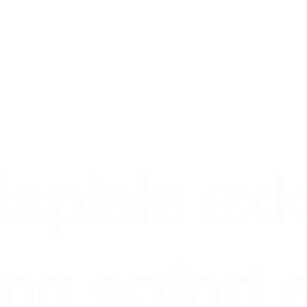
room
Contact
nzahlung sofort erhältlich 
ispiele exk
Wonnemond 2026
ng sofort e