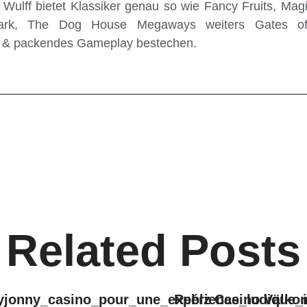
 Wulff bietet Klassiker genau so wie Fancy Fruits, Ma
hark, The Dog House Megaways weiters Gates of
e & packendes Gameplay bestechen.
Related Posts
ayjonny_casino_pour_une_expérience_ludique_
Reblz Casino Välko