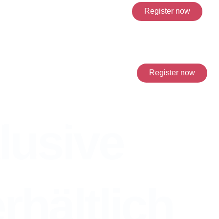
Register now
Register now
inoffizieller mitarbeiter
lusive
rhältlich