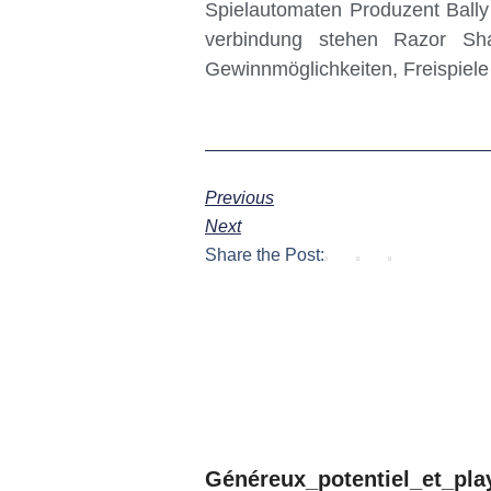
Spielautomaten Produzent Bally
verbindung stehen Razor S
Gewinnmöglichkeiten, Freispiel
Previous
Next
Share the Post:
Généreux_potentiel_et_pl