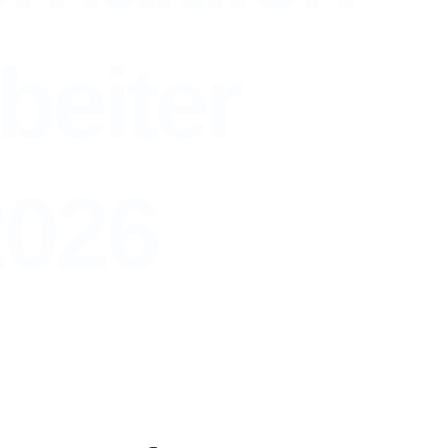
rbeiter
026