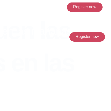
Register now
uen las
s en las mañanas
Register now
 en las