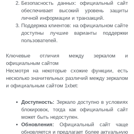
Безопасность данных: официальный сайт
обеспечивает высокий уровень защиты
личной информации и транзакций.
Поддержка клиентов: на официальном сайте
доступны лучшие варианты поддержки
пользователей.
Ключевые отличия между зеркалом и
официальным сайтом
Несмотря на некоторые схожие функции, есть
несколько значительных различий между зеркалом
и официальным сайтом 1xbet:
Доступность:
Зеркало доступно в условиях
блокировок, тогда как официальный сайт
может быть недоступен.
Обновления:
Официальный сайт чаще
обновляется и предлагает более актуальную