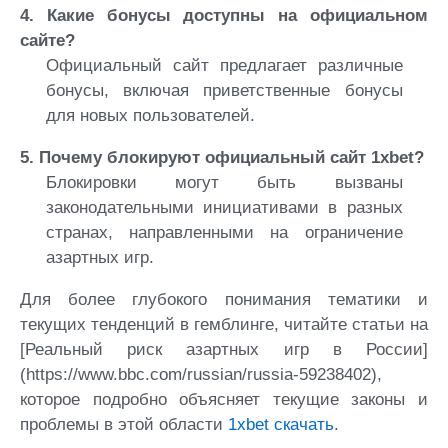
4. Какие бонусы доступны на официальном
сайте?
Официальный сайт предлагает различные
бонусы, включая приветственные бонусы
для новых пользователей.
5. Почему блокируют официальный сайт 1xbet?
Блокировки могут быть вызваны
законодательными инициативами в разных
странах, направленными на ограничение
азартных игр.
Для более глубокого понимания тематики и
текущих тенденций в гемблинге, читайте статьи на
[Реальный риск азартных игр в России]
(https://www.bbc.com/russian/russia-59238402),
которое подробно объясняет текущие законы и
проблемы в этой области
1xbet скачать
.