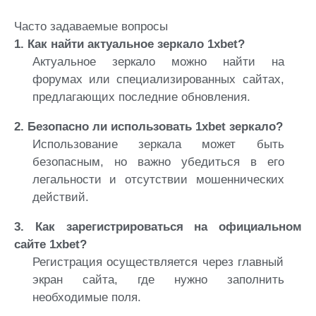
Часто задаваемые вопросы
1. Как найти актуальное зеркало 1xbet?
Актуальное зеркало можно найти на
форумах или специализированных сайтах,
предлагающих последние обновления.
2. Безопасно ли использовать 1xbet зеркало?
Использование зеркала может быть
безопасным, но важно убедиться в его
легальности и отсутствии мошеннических
действий.
3. Как зарегистрироваться на официальном
сайте 1xbet?
Регистрация осуществляется через главный
экран сайта, где нужно заполнить
необходимые поля.