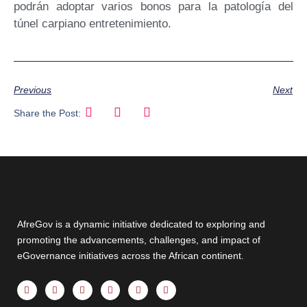
podrán adoptar varios bonos para la patologí­a del
túnel carpiano entretenimiento.
Previous
Next
Share the Post:
AfreGov is a dynamic initiative dedicated to exploring and
promoting the advancements, challenges, and impact of
eGovernance initiatives across the African continent.
F
X
Y
I
T
L
a
-
o
n
h
i
c
t
u
s
r
n