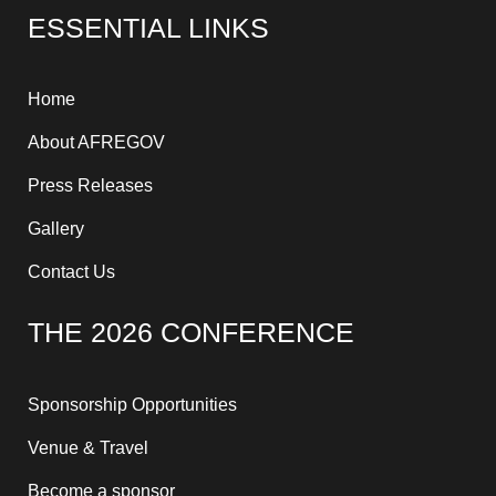
e
w
t
t
e
k
ESSENTIAL LINKS
b
i
u
a
a
e
o
t
b
g
d
d
o
t
e
r
s
i
k
e
a
n
-
r
m
-
f
i
Home
n
About AFREGOV
Press Releases
Gallery
Contact Us
THE 2026 CONFERENCE
Sponsorship Opportunities
Venue & Travel
Become a sponsor