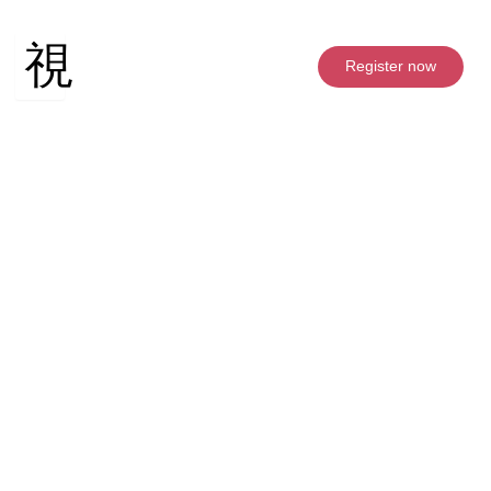
Skip
to
content
Register now
1win Perú Apuestas y Casino
Online: Plana Formal Obtener