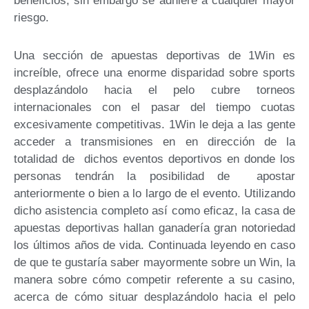
beneficios, sin embargo se adhiere a cualquier mayor
riesgo.
Una sección de apuestas deportivas de 1Win es
increíble, ofrece una enorme disparidad sobre sports
desplazándolo hacia el pelo cubre torneos
internacionales con el pasar del tiempo cuotas
excesivamente competitivas. 1Win le deja a las gente
acceder a transmisiones en en dirección de la
totalidad de dichos eventos deportivos en donde los
personas tendrán la posibilidad de apostar
anteriormente o bien a lo largo de el evento. Utilizando
dicho asistencia completo así­ como eficaz, la casa de
apuestas deportivas hallan ganadería gran notoriedad
los últimos años de vida. Continuada leyendo en caso
de que te gustaría saber mayormente sobre un Win, la
manera sobre cómo competir referente a su casino,
acerca de cómo situar desplazándolo hacia el pelo