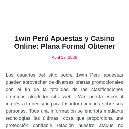
1win Perú Apuestas y Casino
Online: Plana Formal Obtener
April 17, 2026
Los usuarios del sitio sobre 1Win Perú apuestas
pueden aprovechar de diversas ofertas promocionales
con el fin de la totalidad de las clasificaciones
ofrecidas alrededor sitio web. 1Win presta especial
interés a la decisión para los informaciones sobre sus
personas. Toda una información se encripta mediante
tecnologías las últimas, cosa que proporciona una
protección confiable relación nuestro ataque no