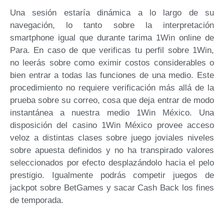
Una sesión estaría dinámica a lo largo de su
navegación, lo tanto sobre la interpretación
smartphone igual que durante tarima 1Win online de
Para. En caso de que verificas tu perfil sobre 1Win,
no leerás sobre como eximir costos considerables o
bien entrar a todas las funciones de una medio. Este
procedimiento no requiere verificación más allá de la
prueba sobre su correo, cosa que deja entrar de modo
instantánea a nuestra medio 1Win México. Una
disposición del casino 1Win México provee acceso
veloz a distintas clases sobre juego joviales niveles
sobre apuesta definidos y no ha transpirado valores
seleccionados por efecto desplazándolo hacia el pelo
prestigio. Igualmente podrás competir juegos de
jackpot sobre BetGames y sacar Cash Back los fines
de temporada.