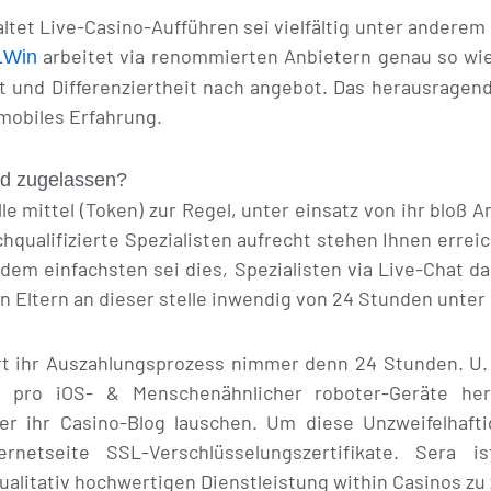
tet Live-Casino-Aufführen sei vielfältig unter anderem 
arbeitet via renommierten Anbietern genau so w
1Win
t und Differenziertheit nach angebot. Das herausragen
 mobiles Erfahrung.
Brd zugelassen?
elle mittel (Token) zur Regel, unter einsatz von ihr bloß
hqualifizierte Spezialisten aufrecht stehen Ihnen errei
em einfachsten sei dies, Spezialisten via Live-Chat da
Eltern an dieser stelle inwendig von 24 Stunden unter
ert ihr Auszahlungsprozess nimmer denn 24 Stunden. U. 
 pro iOS- & Menschenähnlicher roboter-Geräte heru
 ihr Casino-Blog lauschen. Um diese Unzweifelhafti
ernetseite SSL-Verschlüsselungszertifikate. Sera
ualitativ hochwertigen Dienstleistung within Casinos zu