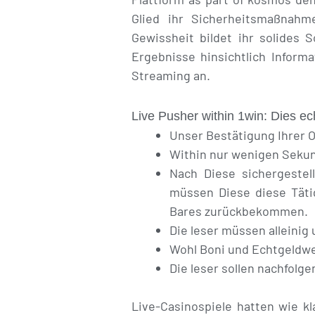
Glied ihr Sicherheitsmaßnahm
Gewissheit bildet ihr solides 
Ergebnisse hinsichtlich Inform
Streaming an.
Live Pusher within 1win: Dies e
Unser Bestätigung Ihrer 
Within nur wenigen Sekun
Nach Diese sichergestel
müssen Diese diese Tätig
Bares zurückbekommen.
Die leser müssen alleinig
Wohl Boni und Echtgeldwe
Die leser sollen nachfolg
Live-Casinospiele hatten wie k