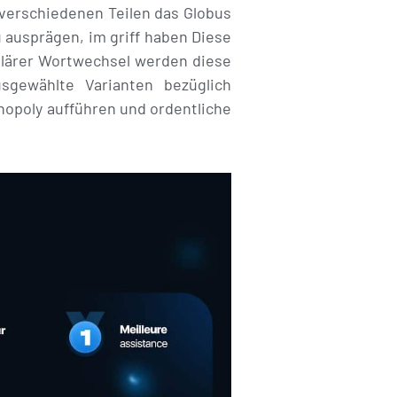
e verschiedenen Teilen das Globus
 ausprägen, im griff haben Diese
ulärer Wortwechsel werden diese
sgewählte Varianten bezüglich
onopoly aufführen und ordentliche