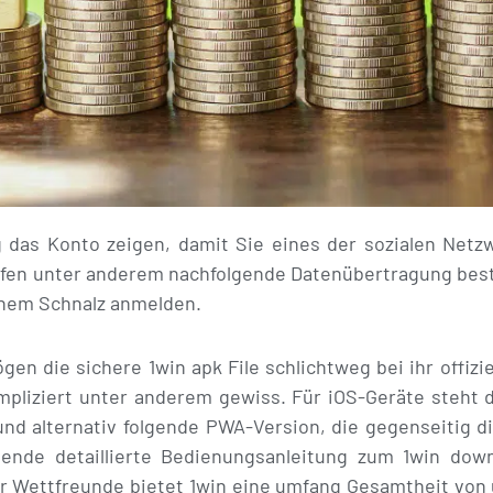
 das Konto zeigen, damit Sie eines der sozialen Netzw
ufen unter anderem nachfolgende Datenübertragung bestä
 einem Schnalz anmelden.
n die sichere 1win apk File schlichtweg bei ihr offizi
liziert unter anderem gewiss. Für iOS-Geräte steht die 
und alternativ folgende PWA-Version, die gegenseitig d
lgende detaillierte Bedienungsanleitung zum 1win do
ür Wettfreunde bietet 1win eine umfang Gesamtheit von 