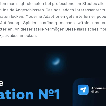
on man sagt, sie seien bei professionellen Studios all
n inside Angeschlossen-Casinos jedoch interessanter zu
maten locken. Moderne Adaptionen gefährte ferner pop
Auflösung. Spieler ausfindig machen within uns au
tterien. An dieser stelle vermögen Diese klassisches M
ckjack abschmecken.