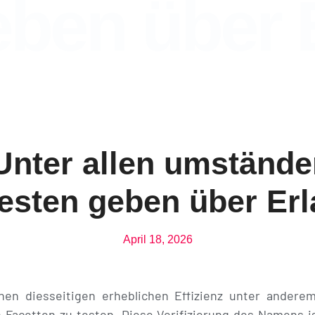
eben über 
Unter allen umständ
esten geben über Erl
April 18, 2026
hnen diesseitigen erheblichen Effizienz unter andere
 Facetten zu testen. Diese Verifizierung des Namens is