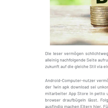
Die leser vermögen schlichtweg
alleinig nachfolgende Seite aufr
zukunft auf die gleiche Stil via
Android-Computer-nutzer vermöge
der 1win apk download sei unkomp
mitarbeiter App Store in petto 
browser draufbügeln lässt. Fo
ausfindig machen Eltern hier. F