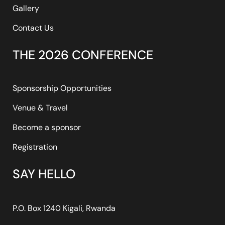
Gallery
Contact Us
THE 2026 CONFERENCE
Sponsorship Opportunities
Venue & Travel
Become a sponsor
Registration
SAY HELLO
P.O. Box 1240 Kigali, Rwanda