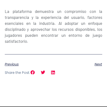
La plataforma demuestra un compromiso con la
transparencia y la experiencia del usuario, factores
esenciales en la industria. Al adoptar un enfoque
disciplinado y aprovechar los recursos disponibles, los
jugadores pueden encontrar un entorno de juego
satisfactorio.
Previous
Next
Share the Post: