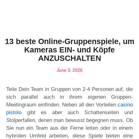
13 beste Online-Gruppenspiele, um
Kameras EIN- und Köpfe
ANZUSCHALTEN
June 3, 2026
Teile Dein Team in Gruppen von 2-4 Personen auf, die
sich parallel auch in ihrem eigenen Gruppen-
Meetingraum einfinden. Neben all den Vorteilen
casino
pistolo
gibt es aber auch Schattenseiten und
Stolperfallen, denen man bewusst begegnen muss. ⁣Ob
⁣Sie ‌nun ein Team aus⁢ der Ferne leiten oder in einem⁢
hybriden Umfeld arbeiten,​ diese Spiele bieten eine