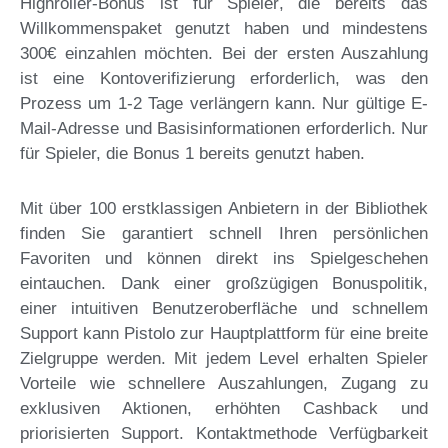
Highroller-Bonus ist für Spieler, die bereits das
Willkommenspaket genutzt haben und mindestens
300€ einzahlen möchten. Bei der ersten Auszahlung
ist eine Kontoverifizierung erforderlich, was den
Prozess um 1-2 Tage verlängern kann. Nur gültige E-
Mail-Adresse und Basisinformationen erforderlich. Nur
für Spieler, die Bonus 1 bereits genutzt haben.
Mit über 100 erstklassigen Anbietern in der Bibliothek
finden Sie garantiert schnell Ihren persönlichen
Favoriten und können direkt ins Spielgeschehen
eintauchen. Dank einer großzügigen Bonuspolitik,
einer intuitiven Benutzeroberfläche und schnellem
Support kann Pistolo zur Hauptplattform für eine breite
Zielgruppe werden. Mit jedem Level erhalten Spieler
Vorteile wie schnellere Auszahlungen, Zugang zu
exklusiven Aktionen, erhöhten Cashback und
priorisierten Support. Kontaktmethode Verfügbarkeit