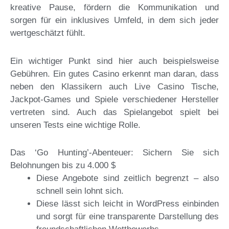
kreative Pause, fördern die Kommunikation ‌und
sorgen für ein inklusives Umfeld,‌ in dem sich jeder
wertgeschätzt fühlt.
Ein wichtiger Punkt sind hier auch beispielsweise
Gebühren. Ein gutes Casino erkennt man daran, dass
neben den Klassikern auch Live Casino Tische,
Jackpot-Games und Spiele verschiedener Hersteller
vertreten sind. Auch das Spielangebot spielt bei
unseren Tests eine wichtige Rolle.
Das ‘Go Hunting’-Abenteuer: Sichern Sie sich
Belohnungen bis zu 4.000 $
Diese Angebote sind zeitlich begrenzt – also
schnell sein lohnt sich.
​Diese lässt sich leicht in WordPress einbinden
und⁣ sorgt für eine ‌transparente Darstellung ‍des