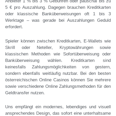
Anbieter 1 % bis 3 % Gebühren oder pauschal bis zu
5 € pro Auszahlung. Dagegen brauchen Kreditkarten
oder klassische Banküberweisungen oft 1 bis 3
Werktage – was gerade bei Auszahlungen Geduld
erfordert.
Spieler können zwischen Kreditkarten, E-Wallets wie
Skrill oder Neteller, Kryptowährungen sowie
klassischen Methoden wie Sofortüberweisung oder
Banküberweisung wählen. Kreditkarten sind
keinesfalls Zahlungsmöglichkeiten von gestern,
sondern ebenfalls weitläufig nutzbar. Bei den besten
österreichischen Online Casinos können Sie mehrere
sowie verschiedene Online Zahlungsmethoden für den
Geldtransfer nutzen.
Uns empfängt ein modernes, lebendiges und visuell
ansprechendes Design, das sofort eine unterhaltsame