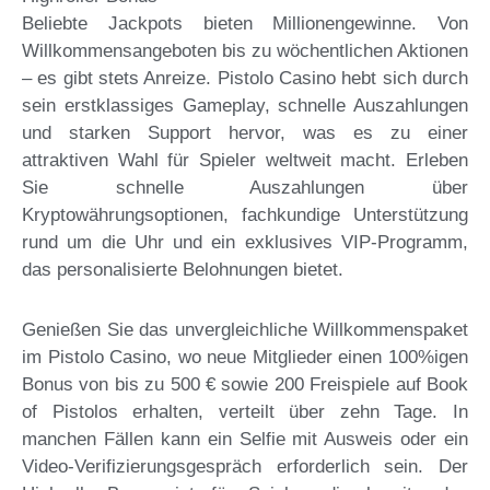
Beliebte Jackpots bieten Millionengewinne. Von
Willkommensangeboten bis zu wöchentlichen Aktionen
– es gibt stets Anreize. Pistolo Casino hebt sich durch
sein erstklassiges Gameplay, schnelle Auszahlungen
und starken Support hervor, was es zu einer
attraktiven Wahl für Spieler weltweit macht. Erleben
Sie schnelle Auszahlungen über
Kryptowährungsoptionen, fachkundige Unterstützung
rund um die Uhr und ein exklusives VIP-Programm,
das personalisierte Belohnungen bietet.
Genießen Sie das unvergleichliche Willkommenspaket
im Pistolo Casino, wo neue Mitglieder einen 100%igen
Bonus von bis zu 500 € sowie 200 Freispiele auf Book
of Pistolos erhalten, verteilt über zehn Tage. In
manchen Fällen kann ein Selfie mit Ausweis oder ein
Video-Verifizierungsgespräch erforderlich sein. Der