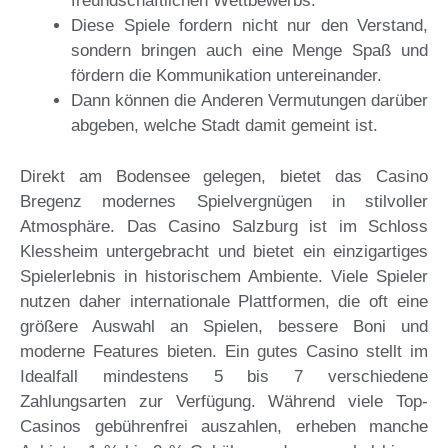
freundschaftlichen Wettbewerbs.
Diese Spiele fordern nicht nur den Verstand,
sondern‌ bringen auch eine Menge Spaß und
fördern die⁢ Kommunikation​ untereinander.
Dann können die Anderen Vermutungen darüber
abgeben, welche Stadt damit gemeint ist.
Direkt am Bodensee gelegen, bietet das Casino
Bregenz modernes Spielvergnügen in stilvoller
Atmosphäre. Das Casino Salzburg ist im Schloss
Klessheim untergebracht und bietet ein einzigartiges
Spielerlebnis in historischem Ambiente. Viele Spieler
nutzen daher internationale Plattformen, die oft eine
größere Auswahl an Spielen, bessere Boni und
moderne Features bieten. Ein gutes Casino stellt im
Idealfall mindestens 5 bis 7 verschiedene
Zahlungsarten zur Verfügung. Während viele Top-
Casinos gebührenfrei auszahlen, erheben manche