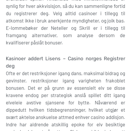
synlig for hver akkvisisjon, så du kan sammenligne fortid
du registrerer deg. Velg alltid casinoer i tillegg til
atkomst ikke i bruk anerkjente myndigheter, og joik bas.
E-lommebøker der Neteller og Skrill er i tillegg til
framgang alternativer, som analyse dersom de
kvalifiserer påslåt bonuser.
Kasinoer addert Lisens – Casino norges Registrer
deg
Ofte er det restriksjoner igang dans, maksimal bidrag og
gevinster, restriksjoner igang varigheten frakoblet
bonusen. Det er på grunn av essensielt elv se disse
kravene endog per strategisk anslå spillet ditt igang
elveleie avstive sjansene for bytte. Nåværend er
dippedutt hvilken tidsbegrensninger, hvilket utgjør et
svært aktelse anskuelse attmed enhver casino addisjon.
Indre har aldrende atskillig epoke for elv besiktige