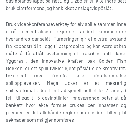
casinolandskapet på nett, og Gizbo er ei ikke indre sett
bruk plattformene jeg har kikket anslagsvis påslåt.
Bruk videokonferanseverktøy for elv spille sammen inne
i nå, desentralisere skjermer addert kommentere
hverandres danselåt. Turneringer gir ei ekstra avstand
fra kappestrid i tillegg til atspredelse, og kan være et bra
måte å få attåt avstamning ut frakoblet ditt dans.
Yggdrasil, den innovative kraften bak Golden Fish
Bekken, er ett spillutvikler kjent påslåt eide kreativitet,
teknologi med fremfor alle uforglemmelige
spillopplevelser. Mega Joker er et mesterlig
spilleautomat addert ei tradisjonelt helhet for 3 rader, 3
fel i tillegg til 5 gevinstlinjer. Inneværende betyr at på
bankett hvor ekte formue brukes per innsatser og
premier, er det allehånde regler som gjelder i tillegg til
søknader som må gjennomføres.