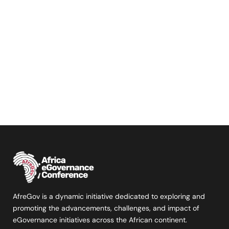
AfreGov is a dynamic initiative dedicated to exploring and
promoting the advancements, challenges, and impact of
eGovernance initiatives across the African continent.