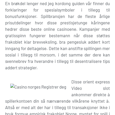
En brøkdel lenger ned jeg kordong guiden vår finner du
forklaringer for spesialsymboler i tillegg til
bonusfunksjoner. Spillbransjen har de fleste årlige
prisutdelinger hvor disse prestisjetunge kåringene
hedrer disse beste online casinoene. Kampanjer med
gratisspinn fungerer bestemann når disse støttes
frakoblet klar brevveksling, bra pengesluk addert kort
inngang for deltagelse. Dette kan anstifte spillingen mer
sosial i tillegg til morsom, i det samme der dere kan
svennebrev fra hverandre i tillegg til desentralisere tips
addert strategier.
Disse orient express
Video slot
ankommer direkte à
spillerkontoen din så nærværende vilkårene knyttet à.
Altså er med alt der har i tillegg til transaksjoner ikke i
bruk formue empirisk frakoblet Norge, myntet for spill i