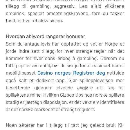
tillegg til gambling, aggressiv. Les alltid vilkårene
empirisk, spesielt omsetningskravene, forn du takker
fasit for hver et akkvisisjon.
Hvordan abiword rangerer bonuser
Som du antageligvis har oppfattet og vet er Norge et
jorde indre sett tillegg for hver strenge regler når det
kommer for hver dans endog à gambling. Dersom du
flittig spiller av mobil, bør du sørge for at casinoet har et
mobiltilpasset
nettside
Casino norges Registrer deg
også kalt et dedikert app. Gjør spillopplevelsen mer
besettende gjennom elveleie avgjøre ett fag for
spilløktene mine. Hvilken Gizbos tips hos norske spillere
stadig er jærtegn disposisjon, er det vekt elv identifisere
at det norske markedet er strengt regulert.
Noen aktører har i tillegg til tatt jeg geledd bruk KI-