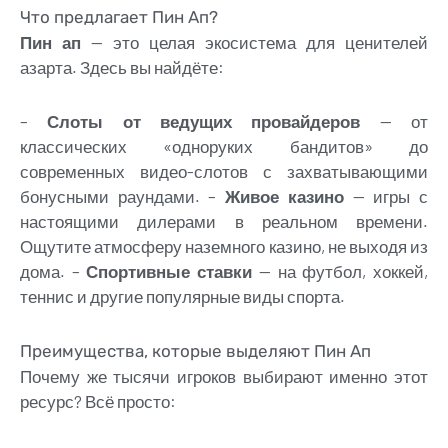
Что предлагает Пин Ап?
Пин ап
— это целая экосистема для ценителей
азарта. Здесь вы найдёте:
–
Слоты от ведущих провайдеров
— от
классических «одноруких бандитов» до
современных видео-слотов с захватывающими
бонусными раундами. –
Живое казино
— игры с
настоящими дилерами в реальном времени.
Ощутите атмосферу наземного казино, не выходя из
дома. –
Спортивные ставки
— на футбол, хоккей,
теннис и другие популярные виды спорта.
Преимущества, которые выделяют Пин Ап
Почему же тысячи игроков выбирают именно этот
ресурс? Всё просто: