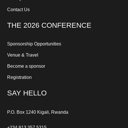
Contact Us
THE 2026 CONFERENCE
Sponsorship Opportunities
Venue & Travel
Become a sponsor
Registration
SAY HELLO
P.O. Box 1240 Kigali, Rwanda
+234 813 357 5315